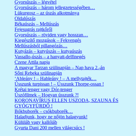
Gyorsúszás – légvétel
Gyorsúszás – három jellegzetességében…
Lükurgosz – az úszás alkotmánya
Oldalúszás
Békaúszás – Mellúszás
Fejesugrás rajtkőről
Gyorsúszás – röviden vagy hosszan…
Kiegészítő mozgások – Fekvengés
Mellúszásból pillangózás…
Kutyázás – kutyúszás – kutyaúszás
Vassallo-úszás – a hanyatt-delfinegés
Czene Attila napja
A magyar Tarzan szülinapján – Nap hava 2.-án
Sőni Rebeka szülinapján
‘Ableány ! – Hableány ! – A mellytajték…
Ússzunk turpissan ! – Ússzunk Thorpe-ossan !
Krétai tenger vagy Dór-tenger
Úszófilmek – Hogyan ússzunk ?!
KORONAVÍRUS ELLEN USZODA, SZAUNA ÉS
GYÓGYFÜRDŐ !
Bókbuborék – csókbuborék…
Haladjunk, hogy ne nőjön halagyunk!
Külüláb vagy kallóláb
Gyurta Dani 200 mellen világcsúcs !