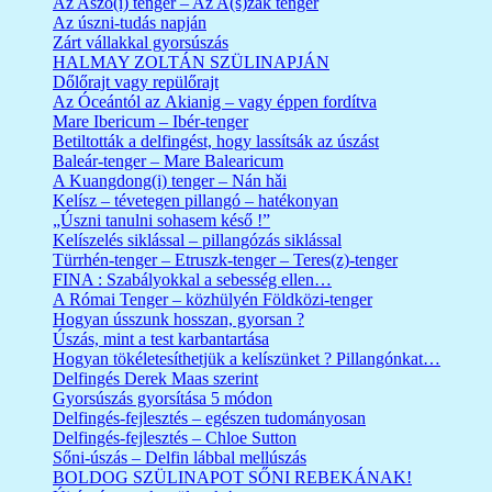
Az Aszó(i) tenger – Az A(s)zak tenger
Az úszni-tudás napján
Zárt vállakkal gyorsúszás
HALMAY ZOLTÁN SZÜLINAPJÁN
Dőlőrajt vagy repülőrajt
Az Óceántól az Akianig – vagy éppen fordítva
Mare Ibericum – Ibér-tenger
Betiltották a delfingést, hogy lassítsák az úszást
Baleár-tenger – Mare Balearicum
A Kuangdong(i) tenger – Nán hǎi
Kelísz – tévetegen pillangó – hatékonyan
„Úszni tanulni sohasem késő !”
Kelíszelés siklással – pillangózás siklással
Türrhén-tenger – Etruszk-tenger – Teres(z)-tenger
FINA : Szabályokkal a sebesség ellen…
A Római Tenger – közhülyén Földközi-tenger
Hogyan ússzunk hosszan, gyorsan ?
Úszás, mint a test karbantartása
Hogyan tökéletesíthetjük a kelíszünket ? Pillangónkat…
Delfingés Derek Maas szerint
Gyorsúszás gyorsítása 5 módon
Delfingés-fejlesztés – egészen tudományosan
Delfingés-fejlesztés – Chloe Sutton
Sőni-úszás – Delfin lábbal mellúszás
BOLDOG SZÜLINAPOT SŐNI REBEKÁNAK!