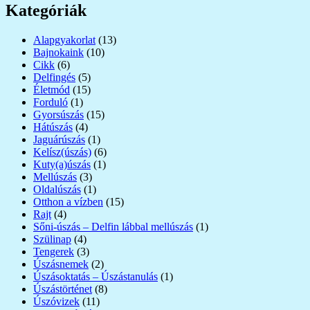
Kategóriák
Alapgyakorlat
(13)
Bajnokaink
(10)
Cikk
(6)
Delfingés
(5)
Életmód
(15)
Forduló
(1)
Gyorsúszás
(15)
Hátúszás
(4)
Jaguárúszás
(1)
Kelísz(úszás)
(6)
Kuty(a)úszás
(1)
Mellúszás
(3)
Oldalúszás
(1)
Otthon a vízben
(15)
Rajt
(4)
Sőni-úszás – Delfin lábbal mellúszás
(1)
Szülinap
(4)
Tengerek
(3)
Úszásnemek
(2)
Úszásoktatás – Úszástanulás
(1)
Úszástörténet
(8)
Úszóvizek
(11)