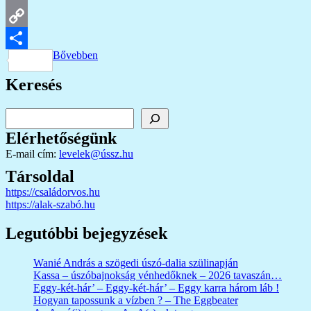
Email
Copy
Bővebben
Link
Ossza
Keresés
meg
Keresés
Elérhetőségünk
E-mail cím:
levelek@ússz.hu
Társoldal
https://családorvos.hu
https://alak-szabó.hu
Legutóbbi bejegyzések
Wanié András a szögedi úszó-dalia szülinapján
Kassa – úszóbajnokság vénhedőknek – 2026 tavaszán…
Eggy-két-hár’ – Eggy-két-hár’ – Eggy karra három láb !
Hogyan tapossunk a vízben ? – The Eggbeater