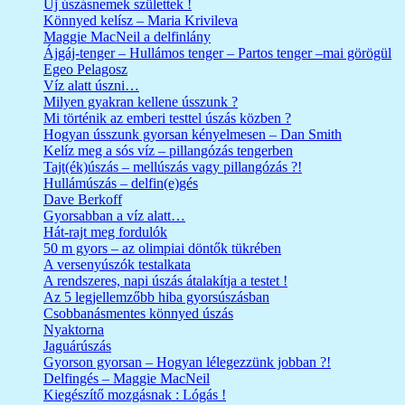
Új úszásnemek születtek !
Könnyed kelísz – Maria Krivileva
Maggie MacNeil a delfinlány
Ájgáj-tenger – Hullámos tenger – Partos tenger –mai görögül
Egeo Pelagosz
Víz alatt úszni…
Milyen gyakran kellene ússzunk ?
Mi történik az emberi testtel úszás közben ?
Hogyan ússzunk gyorsan kényelmesen – Dan Smith
Kelíz meg a sós víz – pillangózás tengerben
Tajt(ék)úszás – mellúszás vagy pillangózás ?!
Hullámúszás – delfin(e)gés
Dave Berkoff
Gyorsabban a víz alatt…
Hát-rajt meg fordulók
50 m gyors – az olimpiai döntők tükrében
A versenyúszók testalkata
A rendszeres, napi úszás átalakítja a testet !
Az 5 legjellemzőbb hiba gyorsúszásban
Csobbanásmentes könnyed úszás
Nyaktorna
Jaguárúszás
Gyorson gyorsan – Hogyan lélegezzünk jobban ?!
Delfingés – Maggie MacNeil
Kiegészítő mozgásnak : Lógás !