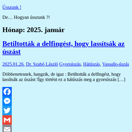
Skip
Ússzunk !
to
De… Hogyan ússzunk ?!
content
Hónap:
2025. január
Betiltották a delfingést, hogy lassítsák az
úszást
2025.01.26.
Dr. Szabó László
Gyorsúszás
,
Hátúszás
,
Vassallo-úszás
Döbbenetesnek, hangzik, de igaz : Betiltották a delfingést, hogy
lassítsák az úszást !Így történt ez a hátúszás meg a gyorsúszás […]
Facebook
Messenger
Twitter
Gmail