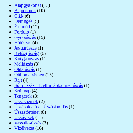
Alapgyakorlat
(13)
Bajnokaink
(10)
Cikk
(6)
Delfingés
(5)
Életmód
(15)
Forduló
(1)
Gyorsúszás
(15)
Hátúszás
(4)
Jaguárúszás
(1)
Kelísz(úszás)
(6)
Kuty(a)úszás
(1)
Mellúszás
(3)
Oldalúszás
(1)
Otthon a vízben
(15)
Rajt
(4)
Sőni-úszás – Delfin lábbal mellúszás
(1)
Szülinap
(4)
Tengerek
(3)
Úszásnemek
(2)
Úszásoktatás – Úszástanulás
(1)
Úszástörténet
(8)
Úszóvizek
(11)
Vassallo-úszás
(3)
Vízélvezet
(16)