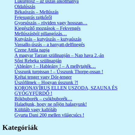
Lükurgosz – az úszás alkotmánya
Oldalúszás
Békaúszás – Mellúszás
Fejesugrás rajtkőről
Gyorsúszás – röviden vagy hosszan…
Kiegészítő mozgások – Fekvengés
Mellúszásból pillangózás…
Kutyázás – kutyúszás – kutyaúszás
Vassallo-úszás – a hanyatt-delfinegés
Czene Attila napja
A magyar Tarzan szülinapján – Nap hava 2.-án
Sőni Rebeka szülinapján
‘Ableány ! – Hableány ! – A mellytajték…
Ússzunk turpissan ! – Ússzunk Thorpe-ossan !
Krétai tenger vagy Dór-tenger
Úszófilmek – Hogyan ússzunk ?!
KORONAVÍRUS ELLEN USZODA, SZAUNA ÉS
GYÓGYFÜRDŐ !
Bókbuborék – csókbuborék…
Haladjunk, hogy ne nőjön halagyunk!
Külüláb vagy kallóláb
Gyurta Dani 200 mellen világcsúcs !
Kategóriák