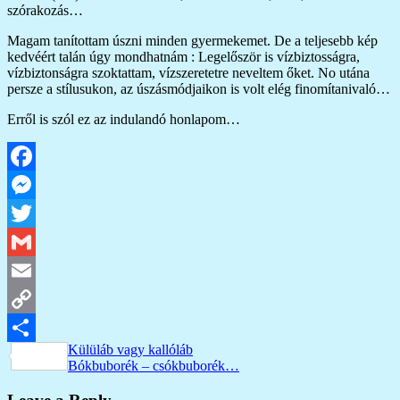
szórakozás…
Magam tanítottam úszni minden gyermekemet. De a teljesebb kép
kedvéért talán úgy mondhatnám : Legelőször is vízbiztosságra,
vízbiztonságra szoktattam, vízszeretetre neveltem őket. No utána
persze a stílusukon, az úszásmódjaikon is volt elég finomítanivaló…
Erről is szól ez az indulandó honlapom…
Facebook
Messenger
Twitter
Gmail
Email
Copy
Bejegyzés
Previous
Külüláb vagy kallóláb
Link
Ossza
Post:
Next
Bókbuborék – csókbuborék…
navigáció
Post:
meg