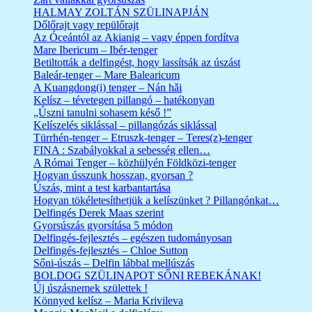
HALMAY ZOLTÁN SZÜLINAPJÁN
Dőlőrajt vagy repülőrajt
Az Óceántól az Akianig – vagy éppen fordítva
Mare Ibericum – Ibér-tenger
Betiltották a delfingést, hogy lassítsák az úszást
Baleár-tenger – Mare Balearicum
A Kuangdong(i) tenger – Nán hǎi
Kelísz – tévetegen pillangó – hatékonyan
„Úszni tanulni sohasem késő !”
Kelíszelés siklással – pillangózás siklással
Türrhén-tenger – Etruszk-tenger – Teres(z)-tenger
FINA : Szabályokkal a sebesség ellen…
A Római Tenger – közhülyén Földközi-tenger
Hogyan ússzunk hosszan, gyorsan ?
Úszás, mint a test karbantartása
Hogyan tökéletesíthetjük a kelíszünket ? Pillangónkat…
Delfingés Derek Maas szerint
Gyorsúszás gyorsítása 5 módon
Delfingés-fejlesztés – egészen tudományosan
Delfingés-fejlesztés – Chloe Sutton
Sőni-úszás – Delfin lábbal mellúszás
BOLDOG SZÜLINAPOT SŐNI REBEKÁNAK!
Új úszásnemek születtek !
Könnyed kelísz – Maria Krivileva