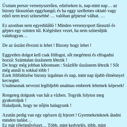
Úsztam persze versenyszerűen, edzéseken is, nap-mint nap… az
bizony fárasztóan eggyhangú; és ha eggy szellemes oktató vagy
edző nem teszi színesebbé … valóban gépiessé válhat. …
Ez azonban nem egyedülálló ! Minden versenysport fárasztó és
gépies egy szinten túl. Kiégéshez vezet, ha nem színesítjük
valahogyan…
De az úszást élvezni is lehet ! Bizony hogy lehet !
Eggyetlen dolgot kell csak fölfogni, sőt megérteni és elfogadni
hozzá: Számtalan úszásnem létezik !
De hogy még jobban kibontsam : Százféle úszásnem létezik ! Sőt
még annál is sokkal több !
Ezek fölfödözése bizony izgalmas és nap, mint nap újabb élménnyel
kecsegtet.
Unalmasnak nevezni legföljebb unalmas emberek lehetnek képesek!
Rengeteg dolgunk van hát a vízben. Tegyük folyton meg
gyakoroljuk !
Haladjunk, hogy ne nőjön halagyunk !
Azután pedig van egy egészen új fejezet ! Gyermekeinknek átadni
minden tudást…
Ez már (élet)művészet… Több, mint kedvtelés, több, mint