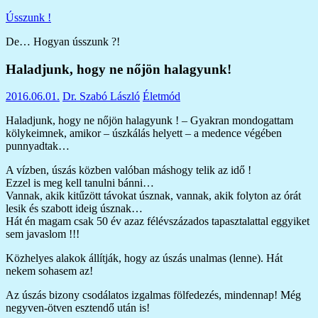
Skip
Ússzunk !
to
De… Hogyan ússzunk ?!
content
Haladjunk, hogy ne nőjön halagyunk!
2016.06.01.
Dr. Szabó László
Életmód
Haladjunk, hogy ne nőjön halagyunk ! – Gyakran mondogattam
kölykeimnek, amikor – úszkálás helyett – a medence végében
punnyadtak…
A vízben, úszás közben valóban máshogy telik az idő !
Ezzel is meg kell tanulni bánni…
Vannak, akik kitűzött távokat úsznak, vannak, akik folyton az órát
lesik és szabott ideig úsznak…
Hát én magam csak 50 év azaz félévszázados tapasztalattal eggyiket
sem javaslom !!!
Közhelyes alakok állítják, hogy az úszás unalmas (lenne). Hát
nekem sohasem az!
Az úszás bizony csodálatos izgalmas fölfedezés, mindennap! Még
negyven-ötven esztendő után is!