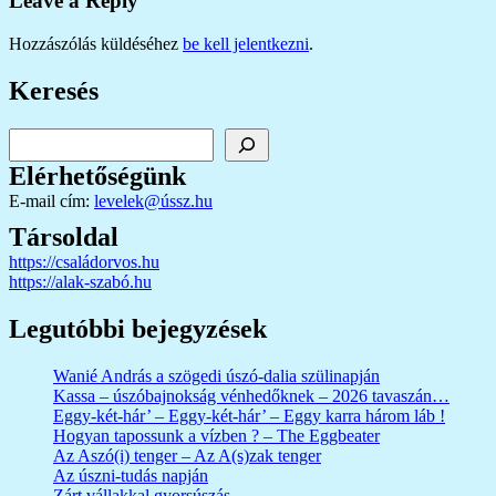
Leave a Reply
Hozzászólás küldéséhez
be kell jelentkezni
.
Keresés
Keresés
Elérhetőségünk
E-mail cím:
levelek@ússz.hu
Társoldal
https://családorvos.hu
https://alak-szabó.hu
Legutóbbi bejegyzések
Wanié András a szögedi úszó-dalia szülinapján
Kassa – úszóbajnokság vénhedőknek – 2026 tavaszán…
Eggy-két-hár’ – Eggy-két-hár’ – Eggy karra három láb !
Hogyan tapossunk a vízben ? – The Eggbeater
Az Aszó(i) tenger – Az A(s)zak tenger
Az úszni-tudás napján
Zárt vállakkal gyorsúszás