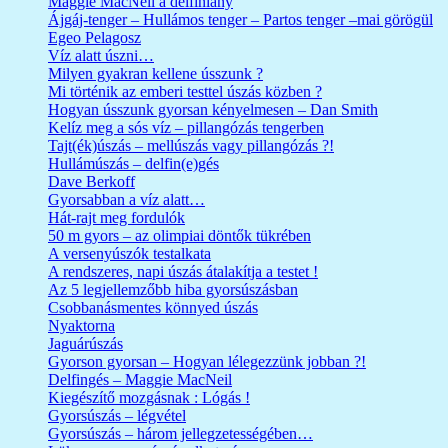
Maggie MacNeil a delfinlány
Ájgáj-tenger – Hullámos tenger – Partos tenger –mai görögül
Egeo Pelagosz
Víz alatt úszni…
Milyen gyakran kellene ússzunk ?
Mi történik az emberi testtel úszás közben ?
Hogyan ússzunk gyorsan kényelmesen – Dan Smith
Kelíz meg a sós víz – pillangózás tengerben
Tajt(ék)úszás – mellúszás vagy pillangózás ?!
Hullámúszás – delfin(e)gés
Dave Berkoff
Gyorsabban a víz alatt…
Hát-rajt meg fordulók
50 m gyors – az olimpiai döntők tükrében
A versenyúszók testalkata
A rendszeres, napi úszás átalakítja a testet !
Az 5 legjellemzőbb hiba gyorsúszásban
Csobbanásmentes könnyed úszás
Nyaktorna
Jaguárúszás
Gyorson gyorsan – Hogyan lélegezzünk jobban ?!
Delfingés – Maggie MacNeil
Kiegészítő mozgásnak : Lógás !
Gyorsúszás – légvétel
Gyorsúszás – három jellegzetességében…