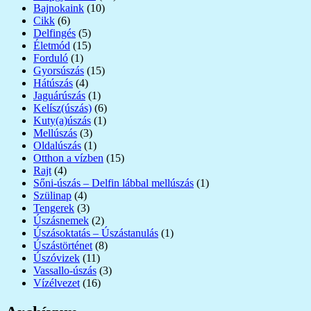
Bajnokaink
(10)
Cikk
(6)
Delfingés
(5)
Életmód
(15)
Forduló
(1)
Gyorsúszás
(15)
Hátúszás
(4)
Jaguárúszás
(1)
Kelísz(úszás)
(6)
Kuty(a)úszás
(1)
Mellúszás
(3)
Oldalúszás
(1)
Otthon a vízben
(15)
Rajt
(4)
Sőni-úszás – Delfin lábbal mellúszás
(1)
Szülinap
(4)
Tengerek
(3)
Úszásnemek
(2)
Úszásoktatás – Úszástanulás
(1)
Úszástörténet
(8)
Úszóvizek
(11)
Vassallo-úszás
(3)
Vízélvezet
(16)