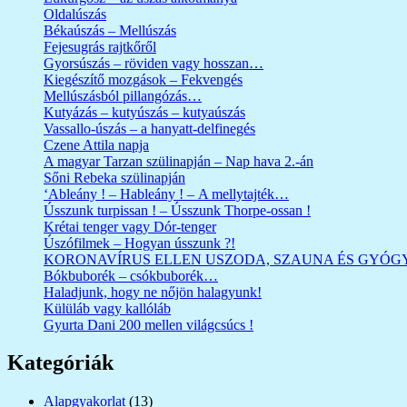
Oldalúszás
Békaúszás – Mellúszás
Fejesugrás rajtkőről
Gyorsúszás – röviden vagy hosszan…
Kiegészítő mozgások – Fekvengés
Mellúszásból pillangózás…
Kutyázás – kutyúszás – kutyaúszás
Vassallo-úszás – a hanyatt-delfinegés
Czene Attila napja
A magyar Tarzan szülinapján – Nap hava 2.-án
Sőni Rebeka szülinapján
‘Ableány ! – Hableány ! – A mellytajték…
Ússzunk turpissan ! – Ússzunk Thorpe-ossan !
Krétai tenger vagy Dór-tenger
Úszófilmek – Hogyan ússzunk ?!
KORONAVÍRUS ELLEN USZODA, SZAUNA ÉS GYÓG
Bókbuborék – csókbuborék…
Haladjunk, hogy ne nőjön halagyunk!
Külüláb vagy kallóláb
Gyurta Dani 200 mellen világcsúcs !
Kategóriák
Alapgyakorlat
(13)