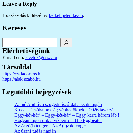
Leave a Reply
Hozzászólás küldéséhez
be kell jelentkezni
.
Keresés
Keresés
Elérhetőségünk
E-mail cím:
levelek@ússz.hu
Társoldal
https://családorvos.hu
https://alak-szabó.hu
Legutóbbi bejegyzések
Wanié András a szögedi úszó-dalia szülinapján
Kassa – úszóbajnokság vénhedőknek – 2026 tavaszán…
Eggy-két-hár’ – Eggy-két-hár’ – Eggy karra három láb !
Hogyan tapossunk a vízben ? – The Eggbeater
Az Aszó(i) tenger – Az A(s)zak tenger
Az úszni-tudás napján