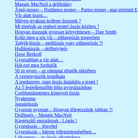
Maggie MacNeil a delfinlány
Ájgáj-tenger – Hullámos tenger – Partos tenger –mai görögül 
Víz alatt úszni…
Milyen gyakran kellene ússzunk ?
Mi történik az emberi testtel úszás közben ?
Hogyan ússzunk gyorsan kényelmesen – Dan Smith
Kelíz meg a sós víz – pillangózás tengerben
Tajt(ék)úszás – mellúszás vagy pillangózás ?!
Hullámúszás – delfin(e)gés
Dave Berkoff
Gyorsabban a víz alatt…
Hát-rajt meg fordulók
50 m gyors – az olimpiai döntők tükrében
A versenyúszók testalkata
A rendszeres, napi úszás átalakítja a testet !
Az 5 legjellemzőbb hiba gyorsúszásban
Csobbanásmentes könnyed úszás
Nyaktorna
Jaguárúszás
Gyorson gyorsan – Hogyan lélegezzünk jobban ?!
Delfingés – Maggie MacNeil
Kiegészítő mozgásnak : Lógás !
Gyorsúszás – légvétel
Gyorsúszás – három jellegzetességében…
Lükurgosz – az úszás alkotmánya