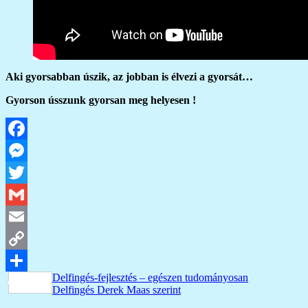
Aki gyorsabban úszik, az jobban is élvezi a gyorsát…
Gyorson ússzunk gyorsan meg helyesen !
Facebook
Messenger
Twitter
Gmail
Email
Copy
Bejegyzés
Previous
Delfingés-fejlesztés – egészen tudományosan
Link
Ossza
Post:
Next
Delfingés Derek Maas szerint
navigáció
Post:
meg