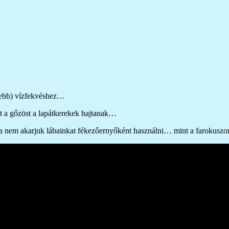
esebb) vízfekvéshez…
nt a gőzöst a lapátkerekek hajtanak…
 ha nem akarjuk lábainkat fékezőernyőként használni… mint a farokus