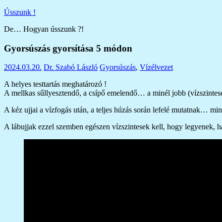
Skip
Ússzunk !
to
De… Hogyan ússzunk ?!
content
Gyorsúszás gyorsítása 5 módon
2024.03.20.
Dr. Szabó László
Gyorsúszás
,
Vízélvezet
A helyes testtartás meghatározó !
A mellkas sűllyesztendő, a csípő emelendő… a minél jobb (vízszint
A kéz ujjai a vízfogás után, a teljes húzás során lefelé mutatnak… mi
A lábujjak ezzel szemben egészen vízszintesek kell, hogy legyenek,