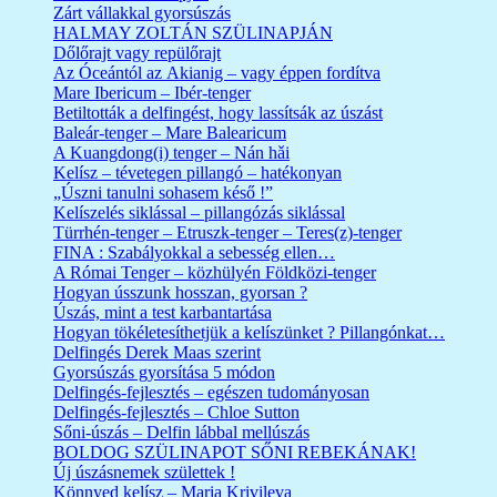
Zárt vállakkal gyorsúszás
HALMAY ZOLTÁN SZÜLINAPJÁN
Dőlőrajt vagy repülőrajt
Az Óceántól az Akianig – vagy éppen fordítva
Mare Ibericum – Ibér-tenger
Betiltották a delfingést, hogy lassítsák az úszást
Baleár-tenger – Mare Balearicum
A Kuangdong(i) tenger – Nán hǎi
Kelísz – tévetegen pillangó – hatékonyan
„Úszni tanulni sohasem késő !”
Kelíszelés siklással – pillangózás siklással
Türrhén-tenger – Etruszk-tenger – Teres(z)-tenger
FINA : Szabályokkal a sebesség ellen…
A Római Tenger – közhülyén Földközi-tenger
Hogyan ússzunk hosszan, gyorsan ?
Úszás, mint a test karbantartása
Hogyan tökéletesíthetjük a kelíszünket ? Pillangónkat…
Delfingés Derek Maas szerint
Gyorsúszás gyorsítása 5 módon
Delfingés-fejlesztés – egészen tudományosan
Delfingés-fejlesztés – Chloe Sutton
Sőni-úszás – Delfin lábbal mellúszás
BOLDOG SZÜLINAPOT SŐNI REBEKÁNAK!
Új úszásnemek születtek !
Könnyed kelísz – Maria Krivileva