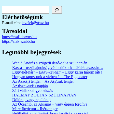
Keresés
Elérhetőségünk
E-mail cím:
levelek@ússz.hu
Társoldal
https://családorvos.hu
https://alak-szabó.hu
Legutóbbi bejegyzések
Wanié András a szögedi úszó-dalia szülinapján
Kassa – úszóbajnokság vénhedőknek – 2026 tavaszán…
Eggy-két-hár’ – Eggy-két-hár’ – Eggy karra három láb !
Hogyan tapossunk a vízben ? – The Eggbeater
Az Aszó(i) tenger – Az A(s)zak tenger
Az úszni-tudás napján
Zárt vállakkal gyorsúszás
HALMAY ZOLTÁN SZÜLINAPJÁN
Dőlőrajt vagy repülőrajt
Az Óceántól az Akianig – vagy éppen fordítva
Mare Ibericum – Ibér-tenger
Betiltották a delfingést, hogy lassítsák az úszást