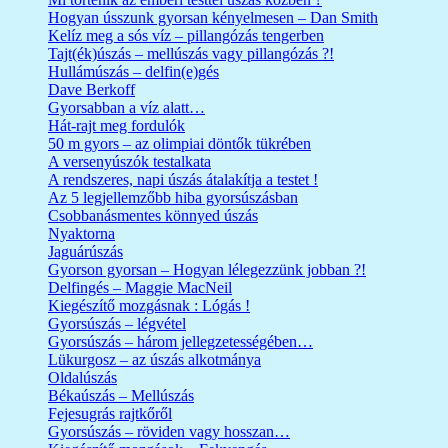
Hogyan ússzunk gyorsan kényelmesen – Dan Smith
Kelíz meg a sós víz – pillangózás tengerben
Tajt(ék)úszás – mellúszás vagy pillangózás ?!
Hullámúszás – delfin(e)gés
Dave Berkoff
Gyorsabban a víz alatt…
Hát-rajt meg fordulók
50 m gyors – az olimpiai döntők tükrében
A versenyúszók testalkata
A rendszeres, napi úszás átalakítja a testet !
Az 5 legjellemzőbb hiba gyorsúszásban
Csobbanásmentes könnyed úszás
Nyaktorna
Jaguárúszás
Gyorson gyorsan – Hogyan lélegezzünk jobban ?!
Delfingés – Maggie MacNeil
Kiegészítő mozgásnak : Lógás !
Gyorsúszás – légvétel
Gyorsúszás – három jellegzetességében…
Lükurgosz – az úszás alkotmánya
Oldalúszás
Békaúszás – Mellúszás
Fejesugrás rajtkőről
Gyorsúszás – röviden vagy hosszan…