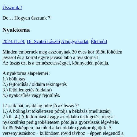
Skip
Ússzunk !
to
De… Hogyan ússzunk ?!
content
Nyaktorna
2023.11.29.
Dr. Szabó László
Alapgyakorlat
,
Életmód
Minden embernek meg asszonynak 30 éves kor fölött föltétlen
javasol és a korral egyre javasoltabb a nyaktorna !
Az úszás ezt is a természetességgel, könnyedén pótolja.
A nyaktorna alapelemei :
1.) bólingás
2.) fejfordítás / oldalra tekintgetés
3.) fejbillengetés (oldalra)
4.) nyakcsűrés vagy fejcsűrés.
Lássuk hát, nyakilag mire jó az úszás ?!
1.) A bólingást tökéletesen pótolja a békázás (mellúszás).
2.) ill. 4.) A fejfordítást avagy az oldalra tekingetést meg a
nyakcsűrést pedig tökéletesen pótolja a gyorsúszás légvétele.
Különösképpen, ha mind a két oldalra gyakorolgatjuk. A
versenyúszáshoz – különösen rövid távhoz – éppen elegendő a