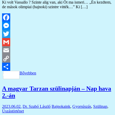
Ki volt Vassallo ? Szinte alig van, aki Őt ma ismeri… „Én kezdtem,
de mások olimpiai (bajnoki) szintre vitték…” Ki […]
Facebook
Messenger
Twitter
Gmail
Email
Copy
Bővebben
Link
Ossza
meg
A magyar Tarzan szülinapján – Nap hava
2.-án
2023.06.02.
Dr. Szabó László
Bajnokaink
,
Gyorsúszás
,
Szülinap
,
Úszástörténet