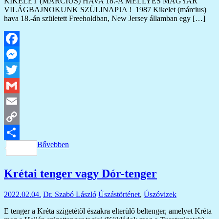
KIKELET (MÁRCIUS) HAVA 18.-A MELLYES MAGYAR
VILÁGBAJNOKUNK SZÜLINAPJA ! 1987 Kikelet (március)
hava 18.-án született Freeholdban, New Jersey államban egy […]
Facebook
Messenger
Twitter
Gmail
Email
Copy
Bővebben
Link
Ossza
meg
Krétai tenger vagy Dór-tenger
2022.02.04.
Dr. Szabó László
Úszástörténet
,
Úszóvizek
E tenger a Kréta szigetétől északra elterülő beltenger, amelyet Kréta