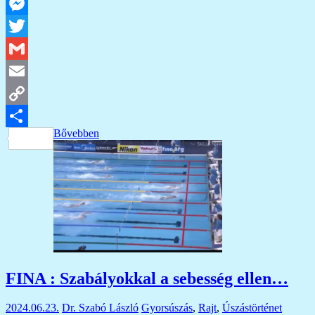
Facebook
Messenger
Twitter
Gmail
Email
Copy
Bővebben
Link
Ossza
meg
FINA : Szabályokkal a sebesség ellen…
2024.06.23.
Dr. Szabó László
Gyorsúszás
,
Rajt
,
Úszástörténet