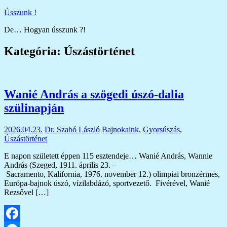
Skip
Ússzunk !
to
De… Hogyan ússzunk ?!
content
Kategória:
Úszástörténet
Wanié András a szögedi úszó-dalia
szülinapján
2026.04.23.
Dr. Szabó László
Bajnokaink
,
Gyorsúszás
,
Úszástörténet
E napon született éppen 115 esztendeje… Wanié András, Wannie
András (Szeged, 1911. április 23. –
Sacramento, Kalifornia, 1976. november 12.) olimpiai bronzérmes,
Európa-bajnok úszó, vízilabdázó, sportvezető. Fivérével, Wanié
Rezsővel […]