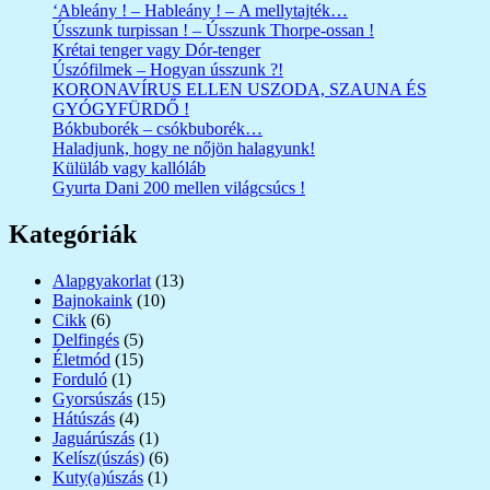
‘Ableány ! – Hableány ! – A mellytajték…
Ússzunk turpissan ! – Ússzunk Thorpe-ossan !
Krétai tenger vagy Dór-tenger
Úszófilmek – Hogyan ússzunk ?!
KORONAVÍRUS ELLEN USZODA, SZAUNA ÉS
GYÓGYFÜRDŐ !
Bókbuborék – csókbuborék…
Haladjunk, hogy ne nőjön halagyunk!
Külüláb vagy kallóláb
Gyurta Dani 200 mellen világcsúcs !
Kategóriák
Alapgyakorlat
(13)
Bajnokaink
(10)
Cikk
(6)
Delfingés
(5)
Életmód
(15)
Forduló
(1)
Gyorsúszás
(15)
Hátúszás
(4)
Jaguárúszás
(1)
Kelísz(úszás)
(6)
Kuty(a)úszás
(1)