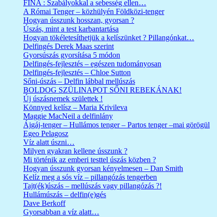
FINA : Szabályokkal a sebesség ellen…
A Római Tenger – közhülyén Földközi-tenger
Hogyan ússzunk hosszan, gyorsan ?
Úszás, mint a test karbantartása
Hogyan tökéletesíthetjük a kelíszünket ? Pillangónkat…
Delfingés Derek Maas szerint
Gyorsúszás gyorsítása 5 módon
Delfingés-fejlesztés – egészen tudományosan
Delfingés-fejlesztés – Chloe Sutton
Sőni-úszás – Delfin lábbal mellúszás
BOLDOG SZÜLINAPOT SŐNI REBEKÁNAK!
Új úszásnemek születtek !
Könnyed kelísz – Maria Krivileva
Maggie MacNeil a delfinlány
Ájgáj-tenger – Hullámos tenger – Partos tenger –mai görögül
Egeo Pelagosz
Víz alatt úszni…
Milyen gyakran kellene ússzunk ?
Mi történik az emberi testtel úszás közben ?
Hogyan ússzunk gyorsan kényelmesen – Dan Smith
Kelíz meg a sós víz – pillangózás tengerben
Tajt(ék)úszás – mellúszás vagy pillangózás ?!
Hullámúszás – delfin(e)gés
Dave Berkoff
Gyorsabban a víz alatt…