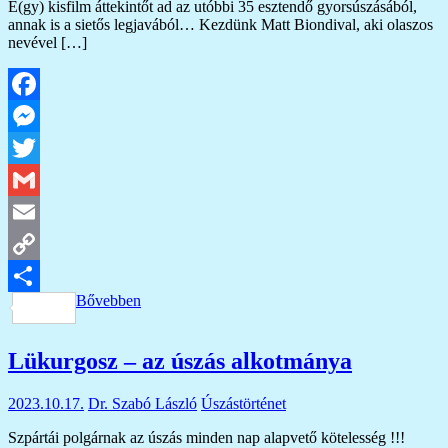
E(gy) kisfilm áttekintőt ad az utóbbi 35 esztendő gyorsúszásából,
annak is a sietős legjavából… Kezdünk Matt Biondival, aki olaszos
nevével […]
Facebook
Messenger
Twitter
Gmail
Email
Copy
Bővebben
Link
Ossza
meg
Lükurgosz – az úszás alkotmánya
2023.10.17.
Dr. Szabó László
Úszástörténet
Szpártái polgárnak az úszás minden nap alapvető kötelesség !!!