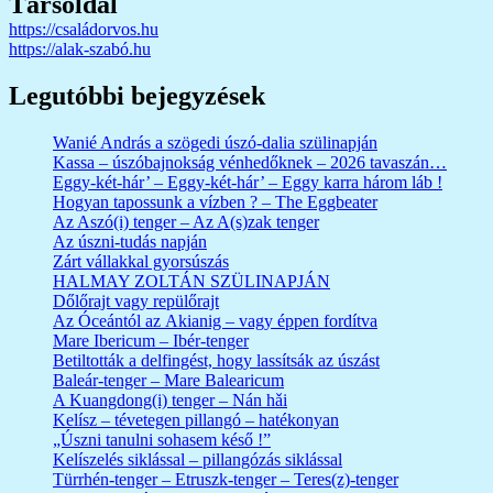
Társoldal
https://családorvos.hu
https://alak-szabó.hu
Legutóbbi bejegyzések
Wanié András a szögedi úszó-dalia szülinapján
Kassa – úszóbajnokság vénhedőknek – 2026 tavaszán…
Eggy-két-hár’ – Eggy-két-hár’ – Eggy karra három láb !
Hogyan tapossunk a vízben ? – The Eggbeater
Az Aszó(i) tenger – Az A(s)zak tenger
Az úszni-tudás napján
Zárt vállakkal gyorsúszás
HALMAY ZOLTÁN SZÜLINAPJÁN
Dőlőrajt vagy repülőrajt
Az Óceántól az Akianig – vagy éppen fordítva
Mare Ibericum – Ibér-tenger
Betiltották a delfingést, hogy lassítsák az úszást
Baleár-tenger – Mare Balearicum
A Kuangdong(i) tenger – Nán hǎi
Kelísz – tévetegen pillangó – hatékonyan
„Úszni tanulni sohasem késő !”
Kelíszelés siklással – pillangózás siklással
Türrhén-tenger – Etruszk-tenger – Teres(z)-tenger