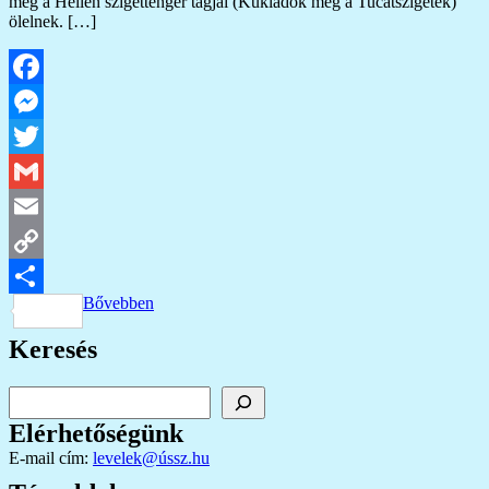
meg a Hellén szigettenger tagjai (Kükládok meg a Tucatszigetek)
ölelnek. […]
Facebook
Messenger
Twitter
Gmail
Email
Copy
Bővebben
Link
Ossza
Keresés
meg
Keresés
Elérhetőségünk
E-mail cím:
levelek@ússz.hu