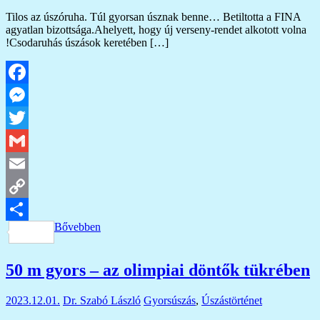
Tilos az úszóruha. Túl gyorsan úsznak benne… Betiltotta a FINA
agyatlan bizottsága.Ahelyett, hogy új verseny-rendet alkotott volna
!Csodaruhás úszások keretében […]
Facebook
Messenger
Twitter
Gmail
Email
Copy
Bővebben
Link
Ossza
meg
50 m gyors – az olimpiai döntők tükrében
2023.12.01.
Dr. Szabó László
Gyorsúszás
,
Úszástörténet