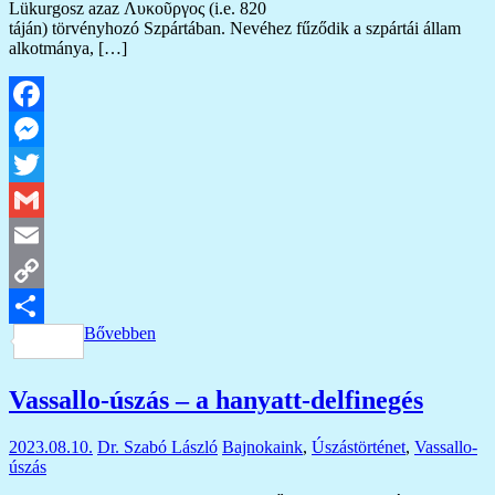
Lükurgosz azaz Λυκοῦργος (i.e. 820
táján) törvényhozó Szpártában. Nevéhez fűződik a szpártái állam
alkotmánya, […]
Facebook
Messenger
Twitter
Gmail
Email
Copy
Bővebben
Link
Ossza
meg
Vassallo-úszás – a hanyatt-delfinegés
2023.08.10.
Dr. Szabó László
Bajnokaink
,
Úszástörténet
,
Vassallo-
úszás