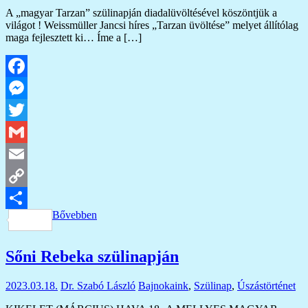
A „magyar Tarzan” szülinapján diadalüvöltésével köszöntjük a
világot ! Weissmüller Jancsi híres „Tarzan üvöltése” melyet állítólag
maga fejlesztett ki… Íme a […]
Facebook
Messenger
Twitter
Gmail
Email
Copy
Bővebben
Link
Ossza
meg
Sőni Rebeka szülinapján
2023.03.18.
Dr. Szabó László
Bajnokaink
,
Szülinap
,
Úszástörténet