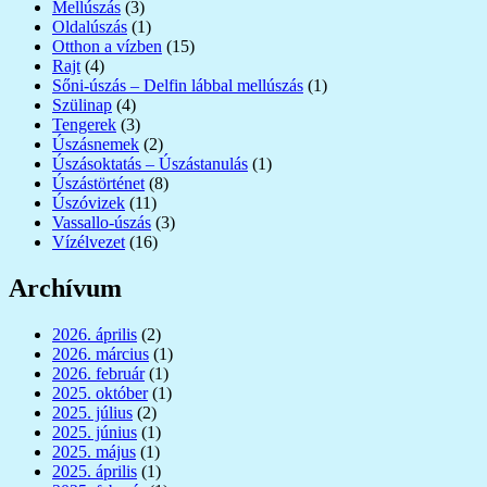
Mellúszás
(3)
Oldalúszás
(1)
Otthon a vízben
(15)
Rajt
(4)
Sőni-úszás – Delfin lábbal mellúszás
(1)
Szülinap
(4)
Tengerek
(3)
Úszásnemek
(2)
Úszásoktatás – Úszástanulás
(1)
Úszástörténet
(8)
Úszóvizek
(11)
Vassallo-úszás
(3)
Vízélvezet
(16)
Archívum
2026. április
(2)
2026. március
(1)
2026. február
(1)
2025. október
(1)
2025. július
(2)
2025. június
(1)
2025. május
(1)
2025. április
(1)