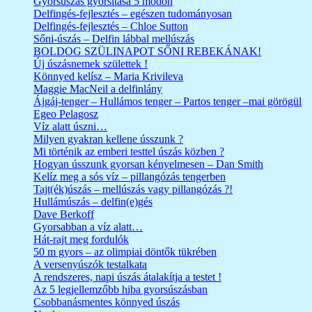
Gyorsúszás gyorsítása 5 módon
Delfingés-fejlesztés – egészen tudományosan
Delfingés-fejlesztés – Chloe Sutton
Sőni-úszás – Delfin lábbal mellúszás
BOLDOG SZÜLINAPOT SŐNI REBEKÁNAK!
Új úszásnemek születtek !
Könnyed kelísz – Maria Krivileva
Maggie MacNeil a delfinlány
Ájgáj-tenger – Hullámos tenger – Partos tenger –mai görögül
Egeo Pelagosz
Víz alatt úszni…
Milyen gyakran kellene ússzunk ?
Mi történik az emberi testtel úszás közben ?
Hogyan ússzunk gyorsan kényelmesen – Dan Smith
Kelíz meg a sós víz – pillangózás tengerben
Tajt(ék)úszás – mellúszás vagy pillangózás ?!
Hullámúszás – delfin(e)gés
Dave Berkoff
Gyorsabban a víz alatt…
Hát-rajt meg fordulók
50 m gyors – az olimpiai döntők tükrében
A versenyúszók testalkata
A rendszeres, napi úszás átalakítja a testet !
Az 5 legjellemzőbb hiba gyorsúszásban
Csobbanásmentes könnyed úszás