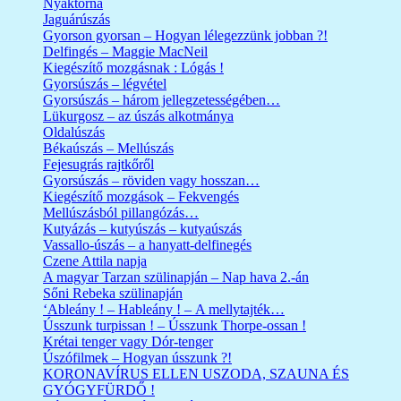
Nyaktorna
Jaguárúszás
Gyorson gyorsan – Hogyan lélegezzünk jobban ?!
Delfingés – Maggie MacNeil
Kiegészítő mozgásnak : Lógás !
Gyorsúszás – légvétel
Gyorsúszás – három jellegzetességében…
Lükurgosz – az úszás alkotmánya
Oldalúszás
Békaúszás – Mellúszás
Fejesugrás rajtkőről
Gyorsúszás – röviden vagy hosszan…
Kiegészítő mozgások – Fekvengés
Mellúszásból pillangózás…
Kutyázás – kutyúszás – kutyaúszás
Vassallo-úszás – a hanyatt-delfinegés
Czene Attila napja
A magyar Tarzan szülinapján – Nap hava 2.-án
Sőni Rebeka szülinapján
‘Ableány ! – Hableány ! – A mellytajték…
Ússzunk turpissan ! – Ússzunk Thorpe-ossan !
Krétai tenger vagy Dór-tenger
Úszófilmek – Hogyan ússzunk ?!
KORONAVÍRUS ELLEN USZODA, SZAUNA ÉS
GYÓGYFÜRDŐ !