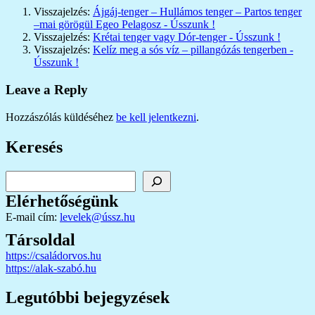
Visszajelzés:
Ájgáj-tenger – Hullámos tenger – Partos tenger
–mai görögül Egeo Pelagosz - Ússzunk !
Visszajelzés:
Krétai tenger vagy Dór-tenger - Ússzunk !
Visszajelzés:
Kelíz meg a sós víz – pillangózás tengerben -
Ússzunk !
Leave a Reply
Hozzászólás küldéséhez
be kell jelentkezni
.
Keresés
Keresés
Elérhetőségünk
E-mail cím:
levelek@ússz.hu
Társoldal
https://családorvos.hu
https://alak-szabó.hu
Legutóbbi bejegyzések