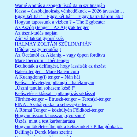
Wanié András a szögedi úszó-dalia szülinapján
Kassa – úszóbajnokság vénhedőknek – 2026 tavaszán…
Eggy-két-hár’ – Eggy-két-hár’ – Eggy karra három láb !
Hogyan tapossunk a vízben ? – The Eggbeater
Az Aszó(i) tenger – Az A(s)zak tenger
Az úszni-tudás napján
Zárt vállakkal gyorsúszás
HALMAY ZOLTÁN SZÜLINAPJÁN
Dőlőrajt vagy repülőrajt
Az Óceántól az Akianig – vagy éppen fordítva
Mare Ibericum – Ibér-tenger
Betiltották a delfingést, hogy lassítsák az úszást
Baleár-tenger – Mare Balearicum
A Kuangdong(i) tenger – Nán hǎi
Kelísz – tévetegen pillangó – hatékonyan
„Úszni tanulni sohasem késő !”
Kelíszelés siklással – pillangózás siklással
Türrhén-tenger – Etruszk-tenger – Teres(z)-tenger
FINA : Szabályokkal a sebesség ellen…
A Római Tenger – közhülyén Földközi-tenger
Hogyan ússzunk hosszan, gyorsan ?
Úszás, mint a test karbantartása
Hogyan tökéletesíthetjük a kelíszünket ? Pillangónkat…
Delfingés Derek Maas szerint