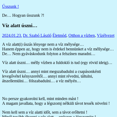
Skip
Ússzunk !
to
De… Hogyan ússzunk ?!
content
Víz alatt úszni…
2024.01.23.
Dr. Szabó László
Életmód
,
Otthon a vízben
,
Vízélvezet
A víz alatt(i) úszás lényege nem a víz mélysége…
Hanem éppen az, hogy nem is érdekel bennünket a víz méllysége…
De… Nem gyáváskodunk folyton a felszínen maradni…
Víz alatt úszni… mélly vízben a fuldokló is tud (egy rövid ideig)…
Víz alatt úszni… annyi mint megszabadulni a csapásonkénti
levegővétel kényszerétől… annyi mint révedni, táltulni,
átszellemülni… fölszabadulni… a víz mélyén…
No persze gyakorolni kell, mint minden mást !
A magam javallata, hogy a légszomj nélküli távot tessék növelni !
Nem kell sem a víz alatti időt, sem a távot erőltetni !
Minél tovább élvezni a víz alatt… egészen a légszomjig !