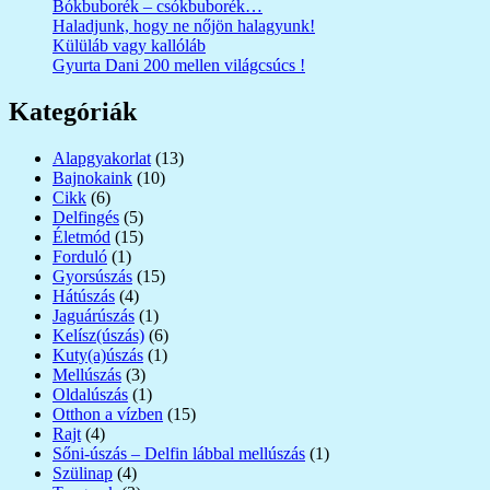
Bókbuborék – csókbuborék…
Haladjunk, hogy ne nőjön halagyunk!
Külüláb vagy kallóláb
Gyurta Dani 200 mellen világcsúcs !
Kategóriák
Alapgyakorlat
(13)
Bajnokaink
(10)
Cikk
(6)
Delfingés
(5)
Életmód
(15)
Forduló
(1)
Gyorsúszás
(15)
Hátúszás
(4)
Jaguárúszás
(1)
Kelísz(úszás)
(6)
Kuty(a)úszás
(1)
Mellúszás
(3)
Oldalúszás
(1)
Otthon a vízben
(15)
Rajt
(4)
Sőni-úszás – Delfin lábbal mellúszás
(1)
Szülinap
(4)