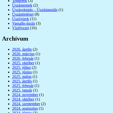
Tengerek
(3)
Úszásnemek
(2)
Úszásoktatás – Úszástanulás
(1)
Úszástörténet
(8)
Úszóvizek
(11)
Vassallo-úszás
(3)
Vízélvezet
(16)
Archívum
2026. április
(2)
2026. március
(1)
2026. február
(1)
2025. október
(1)
2025. július
(2)
2025. június
(1)
2025. május
(1)
2025. április
(1)
2025. február
(1)
2025. január
(1)
2024. november
(1)
2024. október
(1)
2024. szeptember
(2)
2024. augusztus
(1)
2024. június
(3)