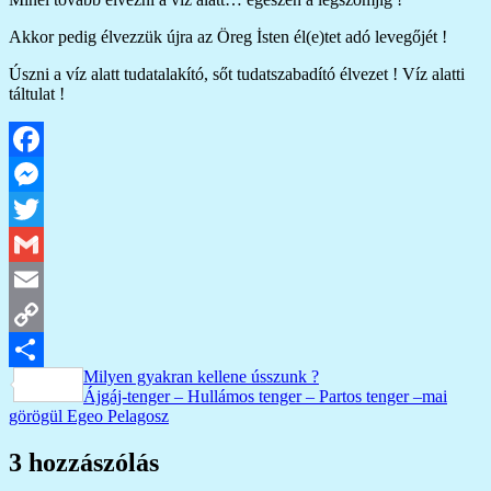
Akkor pedig élvezzük újra az Öreg İsten él(e)tet adó levegőjét !
Úszni a víz alatt tudatalakító, sőt tudatszabadító élvezet ! Víz alatti
táltulat !
Facebook
Messenger
Twitter
Gmail
Email
Copy
Bejegyzés
Previous
Milyen gyakran kellene ússzunk ?
Link
Ossza
Post:
Next
Ájgáj-tenger – Hullámos tenger – Partos tenger –mai
navigáció
Post:
görögül Egeo Pelagosz
meg
3 hozzászólás