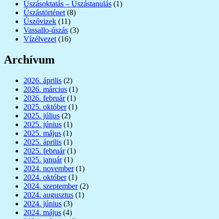
Úszásoktatás – Úszástanulás
(1)
Úszástörténet
(8)
Úszóvizek
(11)
Vassallo-úszás
(3)
Vízélvezet
(16)
Archívum
2026. április
(2)
2026. március
(1)
2026. február
(1)
2025. október
(1)
2025. július
(2)
2025. június
(1)
2025. május
(1)
2025. április
(1)
2025. február
(1)
2025. január
(1)
2024. november
(1)
2024. október
(1)
2024. szeptember
(2)
2024. augusztus
(1)
2024. június
(3)
2024. május
(4)