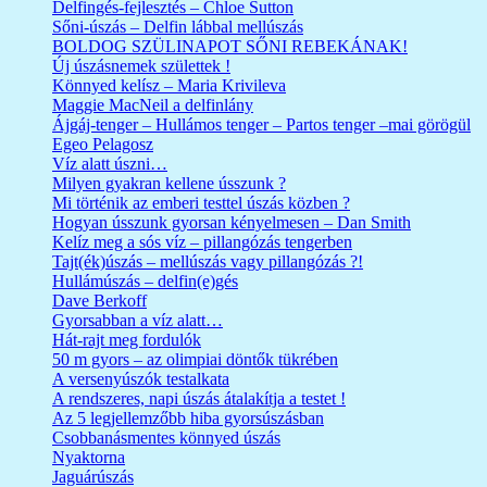
Delfingés-fejlesztés – Chloe Sutton
Sőni-úszás – Delfin lábbal mellúszás
BOLDOG SZÜLINAPOT SŐNI REBEKÁNAK!
Új úszásnemek születtek !
Könnyed kelísz – Maria Krivileva
Maggie MacNeil a delfinlány
Ájgáj-tenger – Hullámos tenger – Partos tenger –mai görögül
Egeo Pelagosz
Víz alatt úszni…
Milyen gyakran kellene ússzunk ?
Mi történik az emberi testtel úszás közben ?
Hogyan ússzunk gyorsan kényelmesen – Dan Smith
Kelíz meg a sós víz – pillangózás tengerben
Tajt(ék)úszás – mellúszás vagy pillangózás ?!
Hullámúszás – delfin(e)gés
Dave Berkoff
Gyorsabban a víz alatt…
Hát-rajt meg fordulók
50 m gyors – az olimpiai döntők tükrében
A versenyúszók testalkata
A rendszeres, napi úszás átalakítja a testet !
Az 5 legjellemzőbb hiba gyorsúszásban
Csobbanásmentes könnyed úszás
Nyaktorna
Jaguárúszás