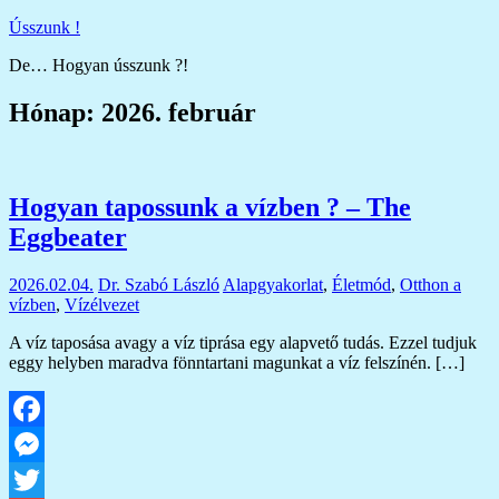
Skip
Ússzunk !
to
De… Hogyan ússzunk ?!
content
Hónap:
2026. február
Hogyan tapossunk a vízben ? – The
Eggbeater
2026.02.04.
Dr. Szabó László
Alapgyakorlat
,
Életmód
,
Otthon a
vízben
,
Vízélvezet
A víz taposása avagy a víz tiprása egy alapvető tudás. Ezzel tudjuk
eggy helyben maradva fönntartani magunkat a víz felszínén. […]
Facebook
Messenger