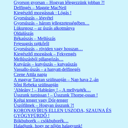
Gyorson gyorsan – Hogyan lélegezzünk jobban ?!
Delfingés – Maggie MacNeil
Kiegészítő mozgásnak : Lógás !
Gyorsúszás – légvétel
Gyorsúszás – három jellegzetességében…
Lükurgosz – az úszás alkotmánya
Oldalúszás
Békaúszás – Mellúszás
Fejesugrás rajtkőről
Gyorsúszás – röviden vagy hosszan…
Kiegészítő mozgások – Fekvengés
Mellúszásból pillangózás…
Kutyázás – kutyúszás – kutyaúszás
Vassallo-úszás – a hanyatt-delfinegés
Czene Attila napja
A magyar Tarzan szülinapján – Nap hava 2.-án
Sőni Rebeka szülinapján
‘Ableány ! – Hableány ! – A mellytajték…
Ússzunk turpissan ! – Ússzunk Thorpe-ossan !
Krétai tenger vagy Dór-tenger
Úszófilmek – Hogyan ússzunk ?!
KORONAVÍRUS ELLEN USZODA, SZAUNA ÉS
GYÓGYFÜRDŐ !
Bókbuborék – csókbuborék…
Haladjunk, hogy ne nőjön halagyunk!