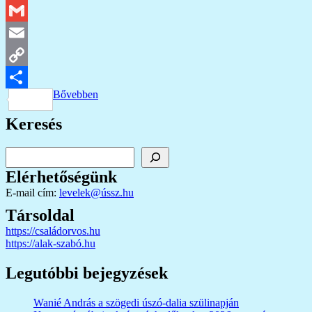
Twitter
Gmail
Email
Copy
Bővebben
Link
Ossza
Keresés
meg
Keresés
Elérhetőségünk
E-mail cím:
levelek@ússz.hu
Társoldal
https://családorvos.hu
https://alak-szabó.hu
Legutóbbi bejegyzések
Wanié András a szögedi úszó-dalia szülinapján