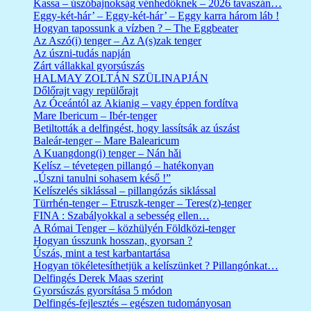
Kassa – úszóbajnokság vénhedőknek – 2026 tavaszán…
Eggy-két-hár’ – Eggy-két-hár’ – Eggy karra három láb !
Hogyan tapossunk a vízben ? – The Eggbeater
Az Aszó(i) tenger – Az A(s)zak tenger
Az úszni-tudás napján
Zárt vállakkal gyorsúszás
HALMAY ZOLTÁN SZÜLINAPJÁN
Dőlőrajt vagy repülőrajt
Az Óceántól az Akianig – vagy éppen fordítva
Mare Ibericum – Ibér-tenger
Betiltották a delfingést, hogy lassítsák az úszást
Baleár-tenger – Mare Balearicum
A Kuangdong(i) tenger – Nán hǎi
Kelísz – tévetegen pillangó – hatékonyan
„Úszni tanulni sohasem késő !”
Kelíszelés siklással – pillangózás siklással
Türrhén-tenger – Etruszk-tenger – Teres(z)-tenger
FINA : Szabályokkal a sebesség ellen…
A Római Tenger – közhülyén Földközi-tenger
Hogyan ússzunk hosszan, gyorsan ?
Úszás, mint a test karbantartása
Hogyan tökéletesíthetjük a kelíszünket ? Pillangónkat…
Delfingés Derek Maas szerint
Gyorsúszás gyorsítása 5 módon
Delfingés-fejlesztés – egészen tudományosan