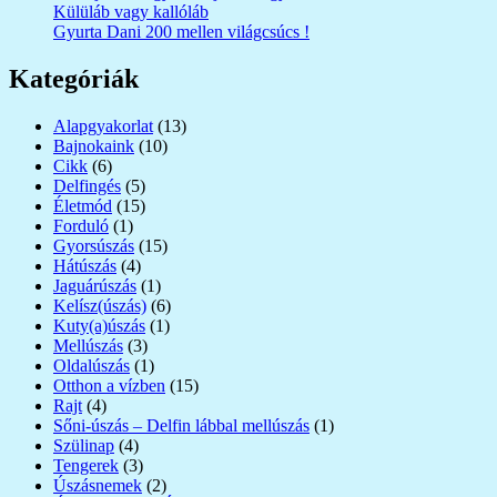
Külüláb vagy kallóláb
Gyurta Dani 200 mellen világcsúcs !
Kategóriák
Alapgyakorlat
(13)
Bajnokaink
(10)
Cikk
(6)
Delfingés
(5)
Életmód
(15)
Forduló
(1)
Gyorsúszás
(15)
Hátúszás
(4)
Jaguárúszás
(1)
Kelísz(úszás)
(6)
Kuty(a)úszás
(1)
Mellúszás
(3)
Oldalúszás
(1)
Otthon a vízben
(15)
Rajt
(4)
Sőni-úszás – Delfin lábbal mellúszás
(1)
Szülinap
(4)
Tengerek
(3)
Úszásnemek
(2)