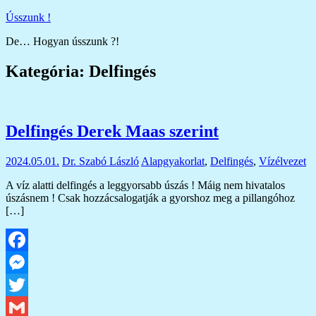
Skip
Ússzunk !
to
De… Hogyan ússzunk ?!
content
Kategória:
Delfingés
Delfingés Derek Maas szerint
2024.05.01.
Dr. Szabó László
Alapgyakorlat
,
Delfingés
,
Vízélvezet
A víz alatti delfingés a leggyorsabb úszás ! Máig nem hivatalos
úszásnem ! Csak hozzácsalogatják a gyorshoz meg a pillangóhoz
[…]
Facebook
Messenger
Twitter