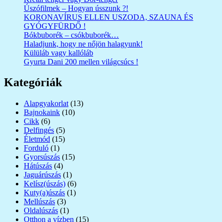
Úszófilmek – Hogyan ússzunk ?!
KORONAVÍRUS ELLEN USZODA, SZAUNA ÉS
GYÓGYFÜRDŐ !
Bókbuborék – csókbuborék…
Haladjunk, hogy ne nőjön halagyunk!
Külüláb vagy kallóláb
Gyurta Dani 200 mellen világcsúcs !
Kategóriák
Alapgyakorlat
(13)
Bajnokaink
(10)
Cikk
(6)
Delfingés
(5)
Életmód
(15)
Forduló
(1)
Gyorsúszás
(15)
Hátúszás
(4)
Jaguárúszás
(1)
Kelísz(úszás)
(6)
Kuty(a)úszás
(1)
Mellúszás
(3)
Oldalúszás
(1)
Otthon a vízben
(15)