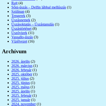
Rajt
(4)
Sőni-úszás – Delfin lábbal mellúszás
(1)
Szülinap
(4)
Tengerek
(3)
Úszásnemek
(2)
Úszásoktatás – Úszástanulás
(1)
Úszástörténet
(8)
Úszóvizek
(11)
Vassallo-úszás
(3)
Vízélvezet
(16)
Archívum
2026. április
(2)
2026. március
(1)
2026. február
(1)
2025. október
(1)
2025. július
(2)
2025. június
(1)
2025. május
(1)
2025. április
(1)
2025. február
(1)
2025. január
(1)
2024. november
(1)