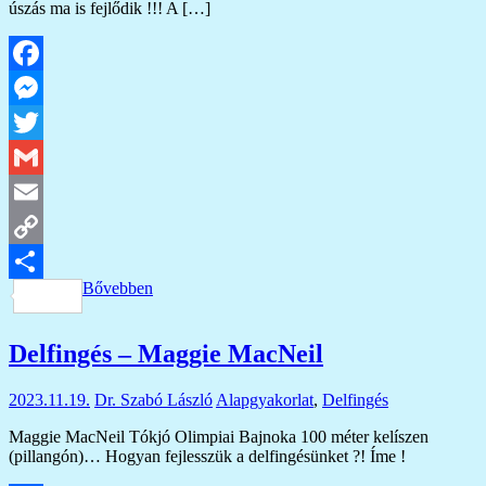
úszás ma is fejlődik !!! A […]
Facebook
Messenger
Twitter
Gmail
Email
Copy
Bővebben
Link
Ossza
meg
Delfingés – Maggie MacNeil
2023.11.19.
Dr. Szabó László
Alapgyakorlat
,
Delfingés
Maggie MacNeil Tókjó Olimpiai Bajnoka 100 méter kelíszen
(pillangón)… Hogyan fejlesszük a delfingésünket ?! Íme !