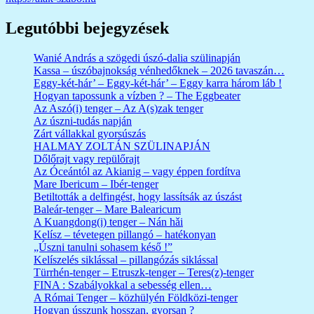
Legutóbbi bejegyzések
Wanié András a szögedi úszó-dalia szülinapján
Kassa – úszóbajnokság vénhedőknek – 2026 tavaszán…
Eggy-két-hár’ – Eggy-két-hár’ – Eggy karra három láb !
Hogyan tapossunk a vízben ? – The Eggbeater
Az Aszó(i) tenger – Az A(s)zak tenger
Az úszni-tudás napján
Zárt vállakkal gyorsúszás
HALMAY ZOLTÁN SZÜLINAPJÁN
Dőlőrajt vagy repülőrajt
Az Óceántól az Akianig – vagy éppen fordítva
Mare Ibericum – Ibér-tenger
Betiltották a delfingést, hogy lassítsák az úszást
Baleár-tenger – Mare Balearicum
A Kuangdong(i) tenger – Nán hǎi
Kelísz – tévetegen pillangó – hatékonyan
„Úszni tanulni sohasem késő !”
Kelíszelés siklással – pillangózás siklással
Türrhén-tenger – Etruszk-tenger – Teres(z)-tenger
FINA : Szabályokkal a sebesség ellen…
A Római Tenger – közhülyén Földközi-tenger
Hogyan ússzunk hosszan, gyorsan ?