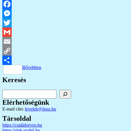
Facebook
Messenger
Twitter
Gmail
Email
Copy
Bővebben
Link
Ossza
Keresés
meg
Keresés
Elérhetőségünk
E-mail cím:
levelek@ússz.hu
Társoldal
https://családorvos.hu
https://alak-szabó.hu