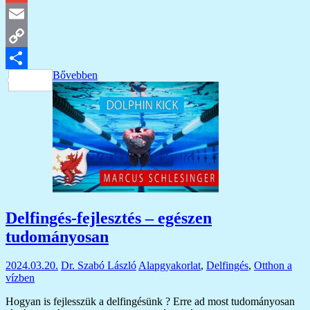
Gmail
Email
Copy
Bővebben
Link
Ossza
meg
Delfingés-fejlesztés – egészen
tudományosan
2024.03.20.
Dr. Szabó László
Alapgyakorlat
,
Delfingés
,
Otthon a
vízben
Hogyan is fejlesszük a delfingésünk ? Erre ad most tudományosan