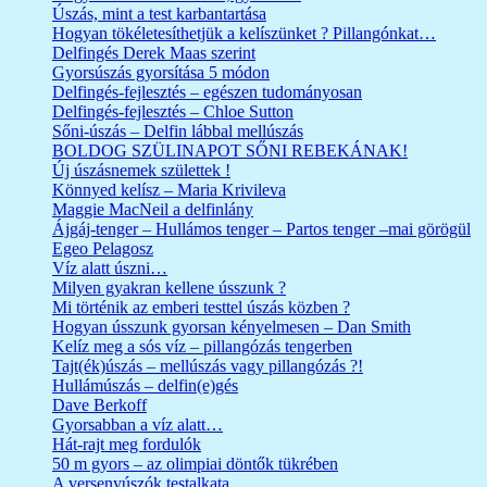
Úszás, mint a test karbantartása
Hogyan tökéletesíthetjük a kelíszünket ? Pillangónkat…
Delfingés Derek Maas szerint
Gyorsúszás gyorsítása 5 módon
Delfingés-fejlesztés – egészen tudományosan
Delfingés-fejlesztés – Chloe Sutton
Sőni-úszás – Delfin lábbal mellúszás
BOLDOG SZÜLINAPOT SŐNI REBEKÁNAK!
Új úszásnemek születtek !
Könnyed kelísz – Maria Krivileva
Maggie MacNeil a delfinlány
Ájgáj-tenger – Hullámos tenger – Partos tenger –mai görögül
Egeo Pelagosz
Víz alatt úszni…
Milyen gyakran kellene ússzunk ?
Mi történik az emberi testtel úszás közben ?
Hogyan ússzunk gyorsan kényelmesen – Dan Smith
Kelíz meg a sós víz – pillangózás tengerben
Tajt(ék)úszás – mellúszás vagy pillangózás ?!
Hullámúszás – delfin(e)gés
Dave Berkoff
Gyorsabban a víz alatt…
Hát-rajt meg fordulók
50 m gyors – az olimpiai döntők tükrében
A versenyúszók testalkata