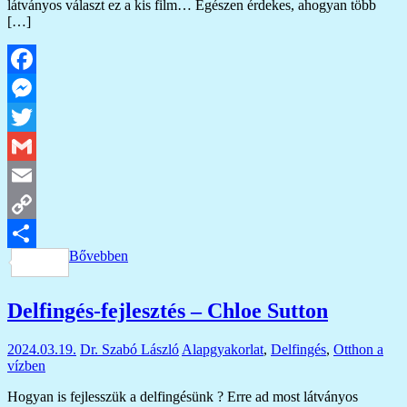
látványos választ ez a kis film… Egészen érdekes, ahogyan több
[…]
Facebook
Messenger
Twitter
Gmail
Email
Copy
Bővebben
Link
Ossza
meg
Delfingés-fejlesztés – Chloe Sutton
2024.03.19.
Dr. Szabó László
Alapgyakorlat
,
Delfingés
,
Otthon a
vízben
Hogyan is fejlesszük a delfingésünk ? Erre ad most látványos