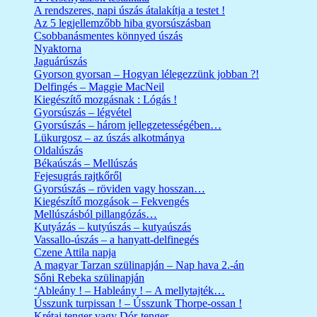
A rendszeres, napi úszás átalakítja a testet !
Az 5 legjellemzőbb hiba gyorsúszásban
Csobbanásmentes könnyed úszás
Nyaktorna
Jaguárúszás
Gyorson gyorsan – Hogyan lélegezzünk jobban ?!
Delfingés – Maggie MacNeil
Kiegészítő mozgásnak : Lógás !
Gyorsúszás – légvétel
Gyorsúszás – három jellegzetességében…
Lükurgosz – az úszás alkotmánya
Oldalúszás
Békaúszás – Mellúszás
Fejesugrás rajtkőről
Gyorsúszás – röviden vagy hosszan…
Kiegészítő mozgások – Fekvengés
Mellúszásból pillangózás…
Kutyázás – kutyúszás – kutyaúszás
Vassallo-úszás – a hanyatt-delfinegés
Czene Attila napja
A magyar Tarzan szülinapján – Nap hava 2.-án
Sőni Rebeka szülinapján
‘Ableány ! – Hableány ! – A mellytajték…
Ússzunk turpissan ! – Ússzunk Thorpe-ossan !
Krétai tenger vagy Dór-tenger