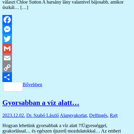
választ Chloe Sutton A harsány lány valamivel bájosabb, amikor
úszkál… […]
Facebook
Messenger
Twitter
Gmail
Email
Copy
Bővebben
Link
Ossza
meg
Gyorsabban a víz alatt…
2023.12.02.
Dr. Szabó László
Alapgyakorlat
,
Delfingés
,
Rajt
Hogyan lehetünk gyorsabbak a víz alatt ?!Ügyességgel,
gyakorlással… és egészen újszerű mozdulatokkal… Az emberi