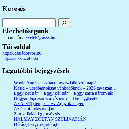
Keresés
Keresés
Elérhetőségünk
E-mail cím:
levelek@ússz.hu
Társoldal
https://családorvos.hu
https://alak-szabó.hu
Legutóbbi bejegyzések
Wanié András a szögedi úszó-dalia szülinapján
Kassa – úszóbajnokság vénhedőknek – 2026 tavaszán…
Eggy-két-hár’ – Eggy-két-hár’ – Eggy karra három láb !
Hogyan tapossunk a vízben ? – The Eggbeater
Az Aszó(i) tenger – Az A(s)zak tenger
Az úszni-tudás napján
Zárt vállakkal gyorsúszás
HALMAY ZOLTÁN SZÜLINAPJÁN
Dőlőrajt vagy repülőrajt