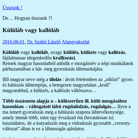
Skip
Ússzunk !
to
De… Hogyan ússzunk ?!
content
Külüláb vagy kallóláb
2016.06.01.
Dr. Szabó László
Alapgyakorlat
Külüláb
vagy
kallóláb
, avagy
külülés, külüzés
vagy
kallózás
,
fájdalmasan idegenkedőn
krall(ozás)
.
Remek magyar hasonlatból adódik e mozgásnév a népi munkálatok
párhuzamában a hát- meg gyorsúszás lábmunkájára.
Illő magyar neve még a
tilolás
: átvitt értelemben az „ollózó” gyors-
és hátúszás lábtempója, a betegesen magyartalan „krall”
magyarabbul, a külüzés, a kallózás váltószava…
Több úszásnem alapja a – külüszerűen ill. külü mozgásához
hasonlóan – váltogatott lábú rugdalódzás,
rugdalgás…
Ilyen a
ma ismert gyorsúszás meg a hátúszás szapora lábtevékenysége,
amely immár több, mint egy évszázad óta (hivatalosan is)
használatos, de a kutyaúszás meg a vidraúszás gyorsabb „verseny-
változat”-ában is ez a lábmozgás ajánlatos.