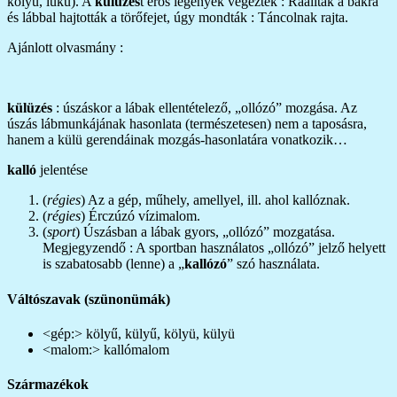
kölyü, lükü). A
külüzés
t erős legények végezték : Ráálltak a bakra
és lábbal hajtották a törőfejet, úgy mondták : Táncolnak rajta.
Ajánlott olvasmány :
külüzés
: úszáskor a lábak ellentételező, „ollózó” mozgása. Az
úszás lábmunkájának hasonlata (természetesen) nem a taposásra,
hanem a külü gerendáinak mozgás-hasonlatára vonatkozik…
kalló
jelentése
(
régies
) Az a gép, műhely, amellyel, ill. ahol kallóznak.
(
régies
) Érczúzó vízimalom.
(
sport
) Úszásban a lábak gyors, „ollózó” mozgatása.
Megjegyzendő : A sportban használatos „ollózó” jelző helyett
is szabatosabb (lenne) a „
kallózó
” szó használata.
Váltószavak (szünonümák)
<gép:> kölyű, külyű, kölyü, külyü
<malom:> kallómalom
Származékok