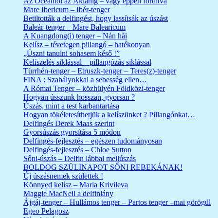
Az Óceántól az Akianig – vagy éppen fordítva
Mare Ibericum – Ibér-tenger
Betiltották a delfingést, hogy lassítsák az úszást
Baleár-tenger – Mare Balearicum
A Kuangdong(i) tenger – Nán hǎi
Kelísz – tévetegen pillangó – hatékonyan
„Úszni tanulni sohasem késő !”
Kelíszelés siklással – pillangózás siklással
Türrhén-tenger – Etruszk-tenger – Teres(z)-tenger
FINA : Szabályokkal a sebesség ellen…
A Római Tenger – közhülyén Földközi-tenger
Hogyan ússzunk hosszan, gyorsan ?
Úszás, mint a test karbantartása
Hogyan tökéletesíthetjük a kelíszünket ? Pillangónkat…
Delfingés Derek Maas szerint
Gyorsúszás gyorsítása 5 módon
Delfingés-fejlesztés – egészen tudományosan
Delfingés-fejlesztés – Chloe Sutton
Sőni-úszás – Delfin lábbal mellúszás
BOLDOG SZÜLINAPOT SŐNI REBEKÁNAK!
Új úszásnemek születtek !
Könnyed kelísz – Maria Krivileva
Maggie MacNeil a delfinlány
Ájgáj-tenger – Hullámos tenger – Partos tenger –mai görögül
Egeo Pelagosz