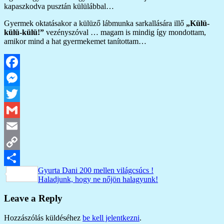
kapaszkodva pusztán külülábbal…
Gyermek oktatásakor a külüző lábmunka sarkallására illő
„Külü-
külü-külü!”
vezényszóval … magam is mindig így mondottam,
amikor mind a hat gyermekemet tanítottam…
Facebook
Messenger
Twitter
Gmail
Email
Copy
Bejegyzés
Previous
Gyurta Dani 200 mellen világcsúcs !
Link
Ossza
Post:
Next
Haladjunk, hogy ne nőjön halagyunk!
navigáció
Post:
meg
Leave a Reply
Hozzászólás küldéséhez
be kell jelentkezni
.