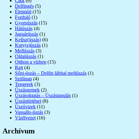
Cikk
(6)
Delfingés
(5)
Életmód
(15)
Forduló
(1)
Gyorsúszás
(15)
Hátúszás
(4)
Jaguárúszás
(1)
Kelísz(úszás)
(6)
Kuty(a)úszás
(1)
Mellúszás
(3)
Oldalúszás
(1)
Otthon a vízben
(15)
Rajt
(4)
Sőni-úszás – Delfin lábbal mellúszás
(1)
Szülinap
(4)
Tengerek
(3)
Úszásnemek
(2)
Úszásoktatás – Úszástanulás
(1)
Úszástörténet
(8)
Úszóvizek
(11)
Vassallo-úszás
(3)
Vízélvezet
(16)
Archívum