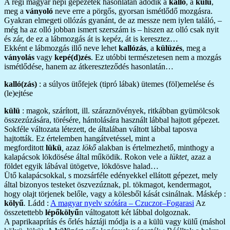
A régi magyar népi gépezetek hasonlatán adódik a
kalló
, a
külü
,
meg a
ványoló
neve erre a pörgős, gyorsan ismétlődő mozgásra.
Gyakran elmegeti ollózás gyanánt, de az messze nem iylen találó, –
még ha az olló jobban ismert szerszám is – hiszen az olló csak nyit
és zár, de ez a lábmozgás át is kepéz, át is keresztez…
Ekként e lábmozgás illő neve lehet
kallózás
, a
külüzés
, meg a
ványolás
vagy
kepé(d)zés
. Ez utóbbi természetesen nem a mozgás
ismétlődése, hanem az átkereszteződés hasonlatán…
kalló(zás)
: a súlyos ütőfejek (tipró lábak) ütemes (föl)emelése és
(le)ejtése
külü
: magok, szárított, ill. száraznövények, ritkábban gyümölcsok
összezúzására, törésére, hántolására használt lábbal hajtott gépezet.
Sokféle változata létezett, de általában váltott lábbal taposva
hajtották. Ez értelemben hangátvetéssel, mint a
megforditott
lükü
,
azaz
lökő
alakban is értelmezhető, minthogy a
kalapácsok lökdösése által működik. Rokon vele a
lüktet,
azaz a
földet egyik lábával ütögetve, lökdösve halad…
Ütő kalapácsokkal, s mozsárféle edényekkel ellátott gépezet, mely
által bizonyos testeket öszvezúznak, pl. tökmagot, kendermagot,
hogy olajt törjenek belőle, vagy a kölesből kását csinálnak. Máskép :
kölyű
.
Ládd :
A magyar nyelv szótára – Czuczor–Fogarasi
Az
összetettebb
lépőkölyű
n váltogatott két lábbal dolgoznak.
A paprikaaprítás és őrlés háztáji módja is a a külü vagy külű (máshol