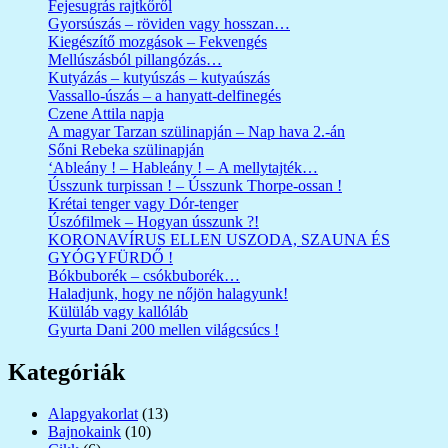
Fejesugrás rajtkőről
Gyorsúszás – röviden vagy hosszan…
Kiegészítő mozgások – Fekvengés
Mellúszásból pillangózás…
Kutyázás – kutyúszás – kutyaúszás
Vassallo-úszás – a hanyatt-delfinegés
Czene Attila napja
A magyar Tarzan szülinapján – Nap hava 2.-án
Sőni Rebeka szülinapján
‘Ableány ! – Hableány ! – A mellytajték…
Ússzunk turpissan ! – Ússzunk Thorpe-ossan !
Krétai tenger vagy Dór-tenger
Úszófilmek – Hogyan ússzunk ?!
KORONAVÍRUS ELLEN USZODA, SZAUNA ÉS
GYÓGYFÜRDŐ !
Bókbuborék – csókbuborék…
Haladjunk, hogy ne nőjön halagyunk!
Külüláb vagy kallóláb
Gyurta Dani 200 mellen világcsúcs !
Kategóriák
Alapgyakorlat
(13)
Bajnokaink
(10)