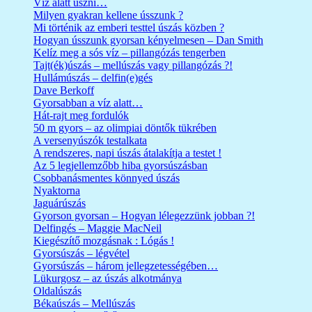
Víz alatt úszni…
Milyen gyakran kellene ússzunk ?
Mi történik az emberi testtel úszás közben ?
Hogyan ússzunk gyorsan kényelmesen – Dan Smith
Kelíz meg a sós víz – pillangózás tengerben
Tajt(ék)úszás – mellúszás vagy pillangózás ?!
Hullámúszás – delfin(e)gés
Dave Berkoff
Gyorsabban a víz alatt…
Hát-rajt meg fordulók
50 m gyors – az olimpiai döntők tükrében
A versenyúszók testalkata
A rendszeres, napi úszás átalakítja a testet !
Az 5 legjellemzőbb hiba gyorsúszásban
Csobbanásmentes könnyed úszás
Nyaktorna
Jaguárúszás
Gyorson gyorsan – Hogyan lélegezzünk jobban ?!
Delfingés – Maggie MacNeil
Kiegészítő mozgásnak : Lógás !
Gyorsúszás – légvétel
Gyorsúszás – három jellegzetességében…
Lükurgosz – az úszás alkotmánya
Oldalúszás
Békaúszás – Mellúszás