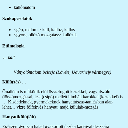
kallómalom
Szókapcsolatok
<gép, malom:> kall, kallóz, kallós
<gyors, ollózó mozgatás:> kallózik
Etümologia
←
kall
Ványolómalom belseje (Lövéte, Udvarhely vármegye)
Külü(zés)
…
Önállóan is működik elöl összefogott kezekkel, vagy riszáló
(törzs)mozgással, test (csípő) mellett himbált karokkal (kezekkel) is
… Kisdedeknek, gyermekeknek hanyattúszás-tanításban alap
lehet… vízre fölfekvés hanyatt, majd külüláb-mozgás
Hanyattkülü(láb)
Egészen gyorsan halad gyakorlott úszó a karjaival deszkára