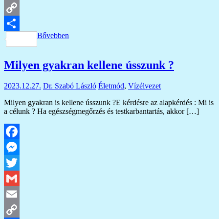
Email
Copy
Bővebben
Link
Ossza
meg
Milyen gyakran kellene ússzunk ?
2023.12.27.
Dr. Szabó László
Életmód
,
Vízélvezet
Milyen gyakran is kellene ússzunk ?E kérdésre az alapkérdés : Mi is
a célunk ? Ha egészségmegőrzés és testkarbantartás, akkor […]
Facebook
Messenger
Twitter
Gmail
Email