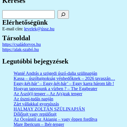
Keresés
Keresés
Elérhetőségünk
E-mail cím:
levelek@ússz.hu
Társoldal
https://családorvos.hu
https://alak-szabó.hu
Legutóbbi bejegyzések
Wanié András a szögedi úszó-dalia szülinapján
Kassa – úszóbajnokság vénhedőknek – 2026 tavaszán…
Eggy-két-hár’ – Eggy-két-hár’ – Eggy karra három láb !
Hogyan tapossunk a vízben ? – The Eggbeater
Az Aszó(i) tenger – Az A(s)zak tenger
Az úszni-tudás napján
Zárt vállakkal gyorsúszás
HALMAY ZOLTÁN SZÜLINAPJÁN
Dőlőrajt vagy repülőrajt
Az Óceántól az Akianig – vagy éppen fordítva
Mare Ibericum – Ibér-tenger