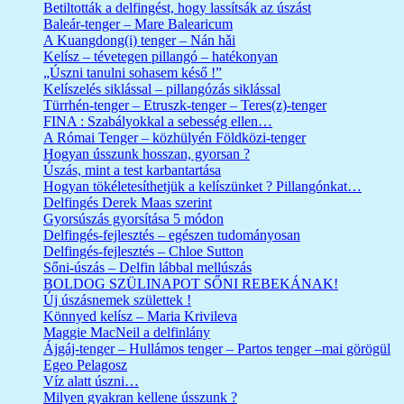
Betiltották a delfingést, hogy lassítsák az úszást
Baleár-tenger – Mare Balearicum
A Kuangdong(i) tenger – Nán hǎi
Kelísz – tévetegen pillangó – hatékonyan
„Úszni tanulni sohasem késő !”
Kelíszelés siklással – pillangózás siklással
Türrhén-tenger – Etruszk-tenger – Teres(z)-tenger
FINA : Szabályokkal a sebesség ellen…
A Római Tenger – közhülyén Földközi-tenger
Hogyan ússzunk hosszan, gyorsan ?
Úszás, mint a test karbantartása
Hogyan tökéletesíthetjük a kelíszünket ? Pillangónkat…
Delfingés Derek Maas szerint
Gyorsúszás gyorsítása 5 módon
Delfingés-fejlesztés – egészen tudományosan
Delfingés-fejlesztés – Chloe Sutton
Sőni-úszás – Delfin lábbal mellúszás
BOLDOG SZÜLINAPOT SŐNI REBEKÁNAK!
Új úszásnemek születtek !
Könnyed kelísz – Maria Krivileva
Maggie MacNeil a delfinlány
Ájgáj-tenger – Hullámos tenger – Partos tenger –mai görögül
Egeo Pelagosz
Víz alatt úszni…
Milyen gyakran kellene ússzunk ?