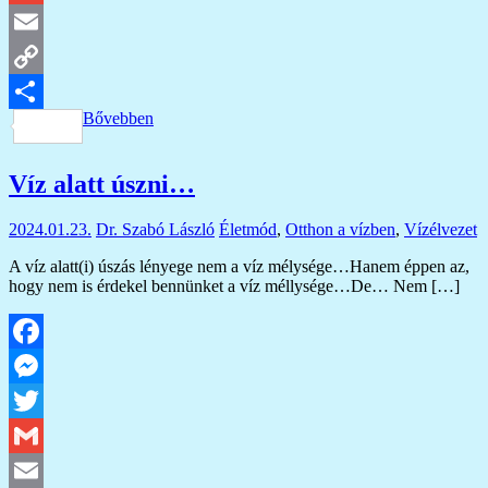
Gmail
Email
Copy
Bővebben
Link
Ossza
meg
Víz alatt úszni…
2024.01.23.
Dr. Szabó László
Életmód
,
Otthon a vízben
,
Vízélvezet
A víz alatt(i) úszás lényege nem a víz mélysége…Hanem éppen az,
hogy nem is érdekel bennünket a víz méllysége…De… Nem […]
Facebook
Messenger
Twitter
Gmail