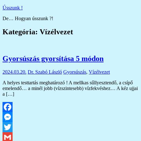
Skip
Ússzunk !
to
De… Hogyan ússzunk ?!
content
Kategória:
Vízélvezet
Gyorsúszás gyorsítása 5 módon
2024.03.20.
Dr. Szabó László
Gyorsúszás
,
Vízélvezet
A helyes testtartás meghatározó ! A mellkas sűllyesztendő, a csípő
emelendő… a minél jobb (vízszintesebb) vízfekvéshez… A kéz ujjai
a […]
Facebook
Messenger
Twitter