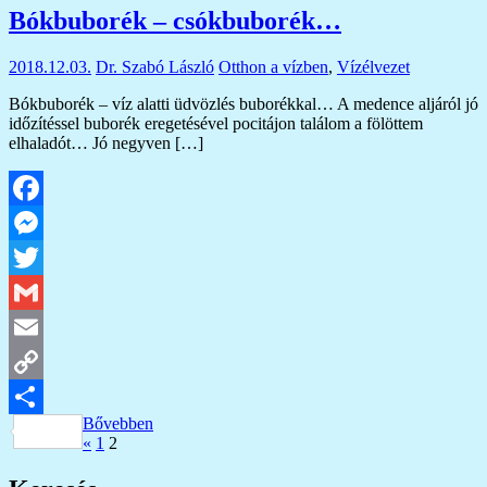
Bókbuborék – csókbuborék…
meg
2018.12.03.
Dr. Szabó László
Otthon a vízben
,
Vízélvezet
Bókbuborék – víz alatti üdvözlés buborékkal… A medence aljáról jó
időzítéssel buborék eregetésével pocitájon találom a fölöttem
elhaladót… Jó negyven […]
Facebook
Messenger
Twitter
Gmail
Email
Copy
Bővebben
Link
Ossza
Bejegyzések
Previous
«
1
2
Posts
meg
lapozása