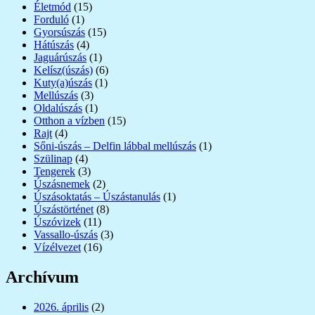
Életmód
(15)
Forduló
(1)
Gyorsúszás
(15)
Hátúszás
(4)
Jaguárúszás
(1)
Kelísz(úszás)
(6)
Kuty(a)úszás
(1)
Mellúszás
(3)
Oldalúszás
(1)
Otthon a vízben
(15)
Rajt
(4)
Sőni-úszás – Delfin lábbal mellúszás
(1)
Szülinap
(4)
Tengerek
(3)
Úszásnemek
(2)
Úszásoktatás – Úszástanulás
(1)
Úszástörténet
(8)
Úszóvizek
(11)
Vassallo-úszás
(3)
Vízélvezet
(16)
Archívum
2026. április
(2)