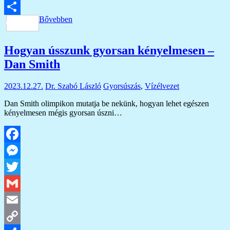
Copy
Bővebben
Link
Ossza
meg
Hogyan ússzunk gyorsan kényelmesen –
Dan Smith
2023.12.27.
Dr. Szabó László
Gyorsúszás
,
Vízélvezet
Dan Smith olimpikon mutatja be nekünk, hogyan lehet egészen
kényelmesen mégis gyorsan úszni…
Facebook
Messenger
Twitter
Gmail
Email