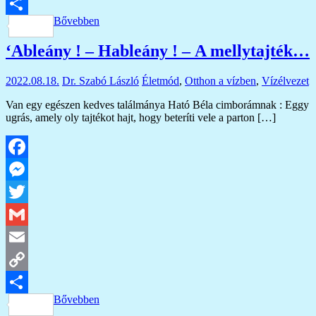
Copy
Bővebben
Link
Ossza
‘Ableány ! – Hableány ! – A mellytajték…
meg
2022.08.18.
Dr. Szabó László
Életmód
,
Otthon a vízben
,
Vízélvezet
Van egy egészen kedves találmánya Ható Béla cimborámnak : Eggy
ugrás, amely oly tajtékot hajt, hogy beteríti vele a parton […]
Facebook
Messenger
Twitter
Gmail
Email
Copy
Bővebben
Link
Ossza