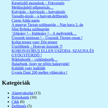
Kiegészítő mozgások – Fekvengés
Mellúszásból pillangózás…
Kutyázás – kutyúszás – kutyaúszás
Vassallo-úszás – a hanyatt-delfinegés
Czene Attila napja
A magyar Tarzan szülinapján – Nap hava 2.-án
Sőni Rebeka szülinapján
‘Ableány ! – Hableány ! – A mellytajték…
Ússzunk turpissan ! – Ússzunk Thorpe-ossan !
Krétai tenger vagy Dór-tenger
Úszófilmek – Hogyan ússzunk ?!
KORONAVÍRUS ELLEN USZODA, SZAUNA ÉS
GYÓGYFÜRDŐ !
Bókbuborék – csókbuborék…
Haladjunk, hogy ne nőjön halagyunk!
Külüláb vagy kallóláb
Gyurta Dani 200 mellen világcsúcs !
Kategóriák
Alapgyakorlat
(13)
Bajnokaink
(10)
Cikk
(6)
Delfingés
(5)