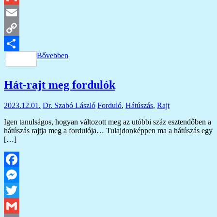
Gmail
Email
Copy
Bővebben
Link
Ossza
meg
Hát-rajt meg fordulók
2023.12.01.
Dr. Szabó László
Forduló
,
Hátúszás
,
Rajt
Igen tanulságos, hogyan változott meg az utóbbi száz esztendőben a
hátúszás rajtja meg a fordulója… Tulajdonképpen ma a hátúszás egy
[…]
Facebook
Messenger
Twitter