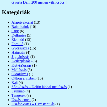
Gyurta Dani 200 mellen világcsúcs !
Kategóriák
Alapgyakorlat
(13)
Bajnokaink
(10)
Cikk
(6)
Delfingés
(5)
Életmód
(15)
Forduló
(1)
Gyorsúszás
(15)
Hátúszás
(4)
Jaguárúszás
(1)
Kelísz(úszás)
(6)
Kuty(a)úszás
(1)
Mellúszás
(3)
Oldalúszás
(1)
Otthon a vízben
(15)
Rajt
(4)
Sőni-úszás – Delfin lábbal mellúszás
(1)
Szülinap
(4)
Tengerek
(3)
Úszásnemek
(2)
Úszásoktatás – Úszástanulás
(1)