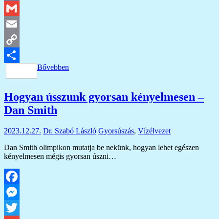
Twitter
Gmail
Email
Copy
Bővebben
Link
Ossza
meg
Hogyan ússzunk gyorsan kényelmesen –
Dan Smith
2023.12.27.
Dr. Szabó László
Gyorsúszás
,
Vízélvezet
Dan Smith olimpikon mutatja be nekünk, hogyan lehet egészen
kényelmesen mégis gyorsan úszni…
Facebook
Messenger