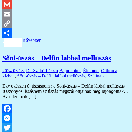
Twitter
Gmail
Email
Copy
Bővebben
Link
Ossza
meg
Sőni-úszás – Delfin lábbal mellúszás
2024.03.18.
Dr. Szabó László
Bajnokaink
,
Életmód
,
Otthon a
vízben
,
Sőni-úszás – Delfin lábbal mellúszás
,
Szülinap
Egy egészen új úszásnem : a Sőni-úszás – Delfin lábbal mellúszás
!Uszonyos úszásnem az úszás megszállottjainak meg rajongóinak…
Az internácik […]
Facebook
Messenger