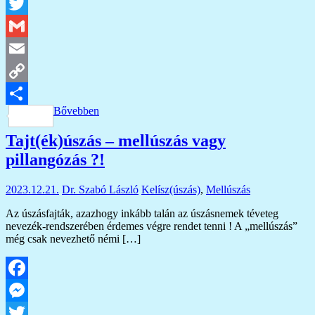
Messenger
Twitter
Gmail
Email
Copy
Bővebben
Link
Ossza
Tajt(ék)úszás – mellúszás vagy
meg
pillangózás ?!
2023.12.21.
Dr. Szabó László
Kelísz(úszás)
,
Mellúszás
Az úszásfajták, azazhogy inkább talán az úszásnemek téveteg
nevezék-rendszerében érdemes végre rendet tenni ! A „mellúszás”
még csak nevezhető némi […]
Facebook
Messenger