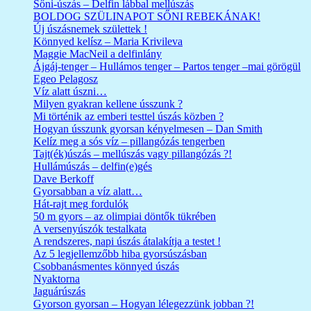
Sőni-úszás – Delfin lábbal mellúszás
BOLDOG SZÜLINAPOT SŐNI REBEKÁNAK!
Új úszásnemek születtek !
Könnyed kelísz – Maria Krivileva
Maggie MacNeil a delfinlány
Ájgáj-tenger – Hullámos tenger – Partos tenger –mai görögül
Egeo Pelagosz
Víz alatt úszni…
Milyen gyakran kellene ússzunk ?
Mi történik az emberi testtel úszás közben ?
Hogyan ússzunk gyorsan kényelmesen – Dan Smith
Kelíz meg a sós víz – pillangózás tengerben
Tajt(ék)úszás – mellúszás vagy pillangózás ?!
Hullámúszás – delfin(e)gés
Dave Berkoff
Gyorsabban a víz alatt…
Hát-rajt meg fordulók
50 m gyors – az olimpiai döntők tükrében
A versenyúszók testalkata
A rendszeres, napi úszás átalakítja a testet !
Az 5 legjellemzőbb hiba gyorsúszásban
Csobbanásmentes könnyed úszás
Nyaktorna
Jaguárúszás
Gyorson gyorsan – Hogyan lélegezzünk jobban ?!