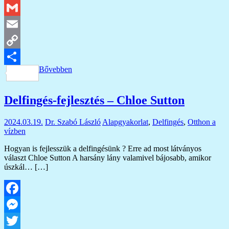
Twitter
Gmail
Email
Copy
Bővebben
Link
Ossza
meg
Delfingés-fejlesztés – Chloe Sutton
2024.03.19.
Dr. Szabó László
Alapgyakorlat
,
Delfingés
,
Otthon a
vízben
Hogyan is fejlesszük a delfingésünk ? Erre ad most látványos
választ Chloe Sutton A harsány lány valamivel bájosabb, amikor
úszkál… […]
Facebook
Messenger