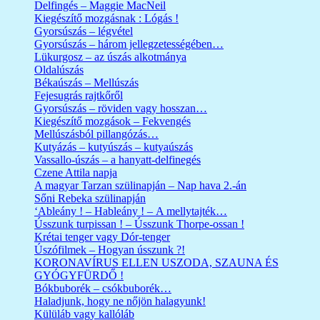
Delfingés – Maggie MacNeil
Kiegészítő mozgásnak : Lógás !
Gyorsúszás – légvétel
Gyorsúszás – három jellegzetességében…
Lükurgosz – az úszás alkotmánya
Oldalúszás
Békaúszás – Mellúszás
Fejesugrás rajtkőről
Gyorsúszás – röviden vagy hosszan…
Kiegészítő mozgások – Fekvengés
Mellúszásból pillangózás…
Kutyázás – kutyúszás – kutyaúszás
Vassallo-úszás – a hanyatt-delfinegés
Czene Attila napja
A magyar Tarzan szülinapján – Nap hava 2.-án
Sőni Rebeka szülinapján
‘Ableány ! – Hableány ! – A mellytajték…
Ússzunk turpissan ! – Ússzunk Thorpe-ossan !
Krétai tenger vagy Dór-tenger
Úszófilmek – Hogyan ússzunk ?!
KORONAVÍRUS ELLEN USZODA, SZAUNA ÉS
GYÓGYFÜRDŐ !
Bókbuborék – csókbuborék…
Haladjunk, hogy ne nőjön halagyunk!
Külüláb vagy kallóláb