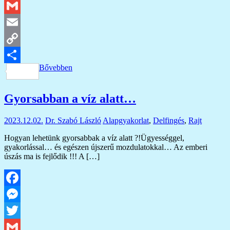
Twitter
Gmail
Email
Copy
Bővebben
Link
Ossza
meg
Gyorsabban a víz alatt…
2023.12.02.
Dr. Szabó László
Alapgyakorlat
,
Delfingés
,
Rajt
Hogyan lehetünk gyorsabbak a víz alatt ?!Ügyességgel,
gyakorlással… és egészen újszerű mozdulatokkal… Az emberi
úszás ma is fejlődik !!! A […]
Facebook
Messenger
Twitter