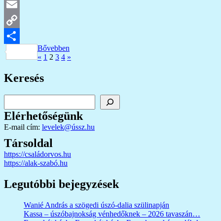
Gmail
Email
Copy
Bővebben
Link
Ossza
Bejegyzések
Previous
Next
«
1
2
3
4
»
Posts
Posts
meg
lapozása
Keresés
Keresés
Elérhetőségünk
E-mail cím:
levelek@ússz.hu
Társoldal
https://családorvos.hu
https://alak-szabó.hu
Legutóbbi bejegyzések
Wanié András a szögedi úszó-dalia szülinapján
Kassa – úszóbajnokság vénhedőknek – 2026 tavaszán…