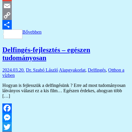
Gmail
Email
Copy
Bővebben
Link
Ossza
meg
Delfingés-fejlesztés – egészen
tudományosan
2024.03.20.
Dr. Szabó László
Alapgyakorlat
,
Delfingés
,
Otthon a
vízben
Hogyan is fejlesszük a delfingésünk ? Erre ad most tudományosan
látványos választ ez a kis film… Egészen érdekes, ahogyan több
[…]
Facebook
Messenger