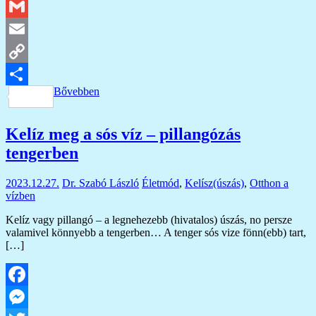
Twitter
Gmail
Email
Copy
Bővebben
Link
Ossza
meg
Kelíz meg a sós víz – pillangózás
tengerben
2023.12.27.
Dr. Szabó László
Életmód
,
Kelísz(úszás)
,
Otthon a
vízben
Kelíz vagy pillangó – a legnehezebb (hivatalos) úszás, no persze
valamivel könnyebb a tengerben… A tenger sós vize fönn(ebb) tart,
[…]
Facebook