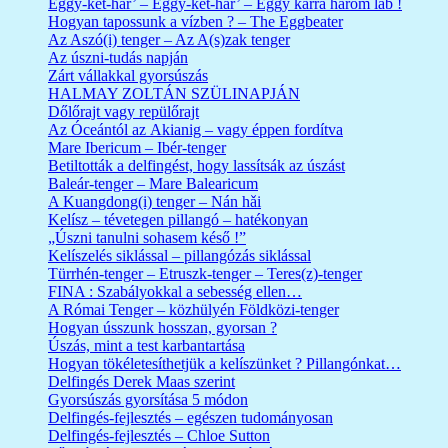
Eggy-két-hár’ – Eggy-két-hár’ – Eggy karra három láb !
Hogyan tapossunk a vízben ? – The Eggbeater
Az Aszó(i) tenger – Az A(s)zak tenger
Az úszni-tudás napján
Zárt vállakkal gyorsúszás
HALMAY ZOLTÁN SZÜLINAPJÁN
Dőlőrajt vagy repülőrajt
Az Óceántól az Akianig – vagy éppen fordítva
Mare Ibericum – Ibér-tenger
Betiltották a delfingést, hogy lassítsák az úszást
Baleár-tenger – Mare Balearicum
A Kuangdong(i) tenger – Nán hǎi
Kelísz – tévetegen pillangó – hatékonyan
„Úszni tanulni sohasem késő !”
Kelíszelés siklással – pillangózás siklással
Türrhén-tenger – Etruszk-tenger – Teres(z)-tenger
FINA : Szabályokkal a sebesség ellen…
A Római Tenger – közhülyén Földközi-tenger
Hogyan ússzunk hosszan, gyorsan ?
Úszás, mint a test karbantartása
Hogyan tökéletesíthetjük a kelíszünket ? Pillangónkat…
Delfingés Derek Maas szerint
Gyorsúszás gyorsítása 5 módon
Delfingés-fejlesztés – egészen tudományosan
Delfingés-fejlesztés – Chloe Sutton