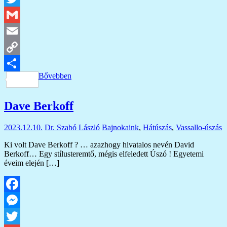
Twitter
Gmail
Email
Copy
Bővebben
Link
Ossza
meg
Dave Berkoff
2023.12.10.
Dr. Szabó László
Bajnokaink
,
Hátúszás
,
Vassallo-úszás
Ki volt Dave Berkoff ? … azazhogy hivatalos nevén David
Berkoff… Egy stílusteremtő, mégis elfeledett Úszó ! Egyetemi
éveim elején […]
Facebook
Messenger