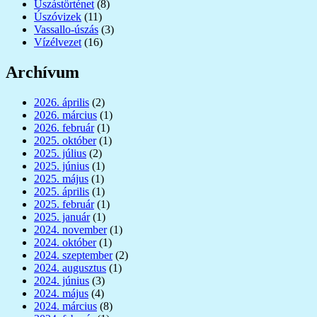
Úszástörténet
(8)
Úszóvizek
(11)
Vassallo-úszás
(3)
Vízélvezet
(16)
Archívum
2026. április
(2)
2026. március
(1)
2026. február
(1)
2025. október
(1)
2025. július
(2)
2025. június
(1)
2025. május
(1)
2025. április
(1)
2025. február
(1)
2025. január
(1)
2024. november
(1)
2024. október
(1)
2024. szeptember
(2)
2024. augusztus
(1)
2024. június
(3)
2024. május
(4)
2024. március
(8)