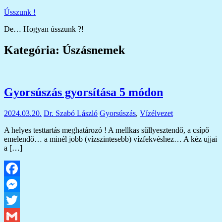
Skip
Ússzunk !
to
De… Hogyan ússzunk ?!
content
Kategória:
Úszásnemek
Gyorsúszás gyorsítása 5 módon
2024.03.20.
Dr. Szabó László
Gyorsúszás
,
Vízélvezet
A helyes testtartás meghatározó ! A mellkas sűllyesztendő, a csípő
emelendő… a minél jobb (vízszintesebb) vízfekvéshez… A kéz ujjai
a […]
Facebook
Messenger
Twitter