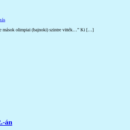
zás
e mások olimpiai (bajnoki) szintre vitték…” Ki […]
.-án