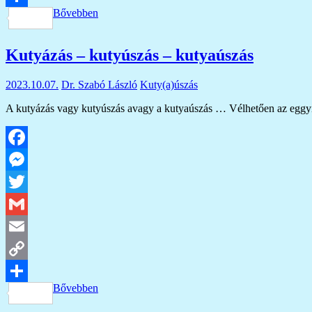
Bővebben
Link
Ossza
meg
Kutyázás – kutyúszás – kutyaúszás
2023.10.07.
Dr. Szabó László
Kuty(a)úszás
A kutyázás vagy kutyúszás avagy a kutyaúszás … Vélhetően az eggyik
Facebook
Messenger
Twitter
Gmail
Email
Copy
Bővebben
Link
Ossza