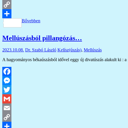
Email
Copy
Bővebben
Link
Ossza
meg
Mellúszásból pillangózás…
2023.10.08.
Dr. Szabó László
Kelísz(úszás)
,
Mellúszás
A hagyományos békaúszásból idővel eggy új divatúszás alakult ki : a
Facebook
Messenger
Twitter
Gmail
Email
Copy