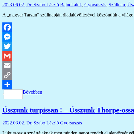
2023.06.02.
Dr. Szabó László
Bajnokaink
,
Gyorsúszás
,
Szülinap
,
Úsz
A „magyar Tarzan” szülinapján diadalüvöltésével köszöntjük a világot
Facebook
Messenger
Twitter
Gmail
Email
Copy
Bővebben
Link
Ossza
meg
Ússzunk turpissan ! – Ússzunk Thorpe-ossa
2022.03.02.
Dr. Szabó László
Gyorsúszás
Lükurgosz a szpártáiaknak még minden napot rendelt el alaptörvén