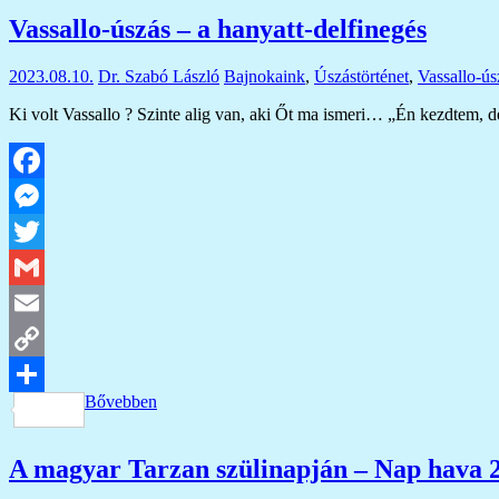
meg
Vassallo-úszás – a hanyatt-delfinegés
2023.08.10.
Dr. Szabó László
Bajnokaink
,
Úszástörténet
,
Vassallo-ús
Ki volt Vassallo ? Szinte alig van, aki Őt ma ismeri… „Én kezdtem, d
Facebook
Messenger
Twitter
Gmail
Email
Copy
Bővebben
Link
Ossza
meg
A magyar Tarzan szülinapján – Nap hava 2