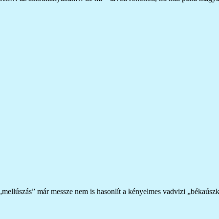
„mellúszás” már messze nem is hasonlít a kényelmes vadvizi „békaúszk