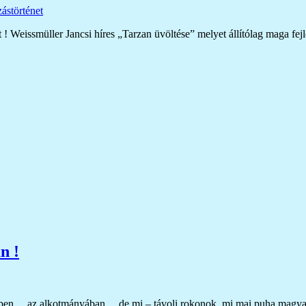
ástörténet
 ! Weissmüller Jancsi híres „Tarzan üvöltése” melyet állítólag maga fej
n !
yében… az alkotmányában… de mi – távoli rokonok, mi mai puha magy