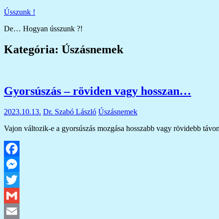
Skip
Ússzunk !
to
De… Hogyan ússzunk ?!
content
Kategória:
Úszásnemek
Gyorsúszás – röviden vagy hosszan…
2023.10.13.
Dr. Szabó László
Úszásnemek
Vajon változik-e a gyorsúszás mozgása hosszabb vagy rövidebb távon
Facebook
Messenger
Twitter
Gmail