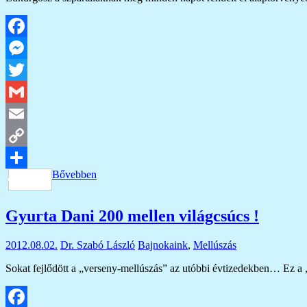
Facebook
Messenger
Twitter
Gmail
Email
Copy
Bővebben
Link
Ossza
meg
Gyurta Dani 200 mellen világcsúcs !
2012.08.02.
Dr. Szabó László
Bajnokaink
,
Mellúszás
Sokat fejlődött a „verseny-mellúszás” az utóbbi évtizedekben… Ez a 