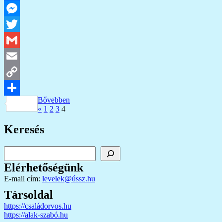
Facebook
Messenger
Twitter
Gmail
Email
Copy
Bővebben
Link
Ossza
Bejegyzések
Previous
«
1
2
3
4
Posts
meg
lapozása
Keresés
Keresés
Elérhetőségünk
E-mail cím:
levelek@ússz.hu
Társoldal
https://családorvos.hu
https://alak-szabó.hu