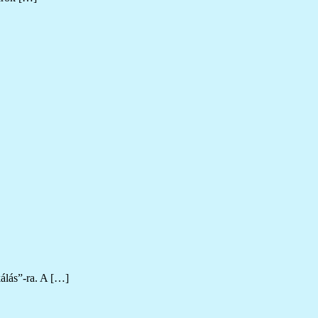
álás”-ra. A […]