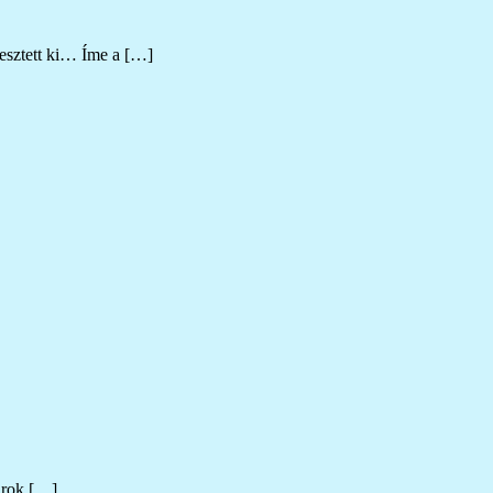
lesztett ki… Íme a […]
arok […]