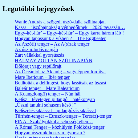
Legutóbbi bejegyzések
Wanié András a szögedi úszó-dalia szülinapján
Kassa – úszóbajnokság vénhedőknek – 2026 tavaszán…
Eggy-két-hár’ – Eggy-két-hár’ – Eggy karra három láb !
Hogyan tapossunk a vízben ? – The Eggbeater
Az Aszó(i) tenger – Az A(s)zak tenger
Az úszni-tudás napján
Zárt vállakkal gyorsúszás
HALMAY ZOLTÁN SZÜLINAPJÁN
Dőlőrajt vagy repülőrajt
Az Óceántól az Akianig – vagy éppen fordítva
Mare Ibericum – Ibér-tenger
Betiltották a delfingést, hogy lassítsák az úszást
Baleár-tenger – Mare Balearicum
A Kuangdong(i) tenger – Nán hǎi
Kelísz – tévetegen pillangó – hatékonyan
„Úszni tanulni sohasem késő !”
Kelíszelés siklással – pillangózás siklással
Türrhén-tenger – Etruszk-tenger – Teres(z)-tenger
FINA : Szabályokkal a sebesség ellen…
A Római Tenger – közhülyén Földközi-tenger
Hogyan ússzunk hosszan, gyorsan ?